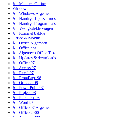
↳ Manders Online
Windows
↳ Windows Algemeen
↳ Handige Tips & Trucs
↳ Handige Programma's
↳ Veel gestelde vragen
↳ Rommel bakkie
Office & Mozilla
↳ Office Algemeen
↳ Office tips
↳ Algemeen Office Tips
↳ Updates & downloads
↳ Office 97
↳ Access 97
↳ Excel 97
↳ FrontPage 98
↳ Outlook 98
↳ PowerPoint 97
↳ Project 98
↳ Publisher 98
↳ Word 97
↳ Office 97 Algemeen
↳ Office 2000