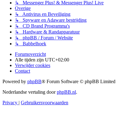
↳ Messenger Plus! & Messenger Plus! Live
Overige
↳ Antivirus en Beveiliging
↳ Spyware en Adaware bestrijding
↳ CD Brand Programma's
↳ Hardware & Randapparatuur
↳ phpBB / Forum / Website
↳ Babbelhoek
Forumoverzicht
Alle tijden zijn
UTC+02:00
Verwijder cookies
Contact
Powered by
phpBB
® Forum Software © phpBB Limited
Nederlandse vertaling door
phpBB.nl
.
Privacy
|
Gebruikersvoorwaarden