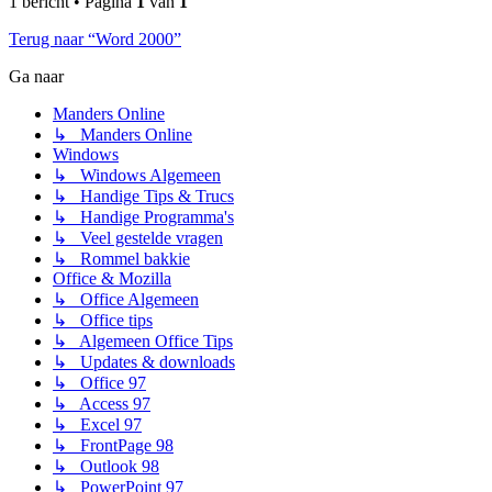
1 bericht • Pagina
1
van
1
Terug naar “Word 2000”
Ga naar
Manders Online
↳ Manders Online
Windows
↳ Windows Algemeen
↳ Handige Tips & Trucs
↳ Handige Programma's
↳ Veel gestelde vragen
↳ Rommel bakkie
Office & Mozilla
↳ Office Algemeen
↳ Office tips
↳ Algemeen Office Tips
↳ Updates & downloads
↳ Office 97
↳ Access 97
↳ Excel 97
↳ FrontPage 98
↳ Outlook 98
↳ PowerPoint 97