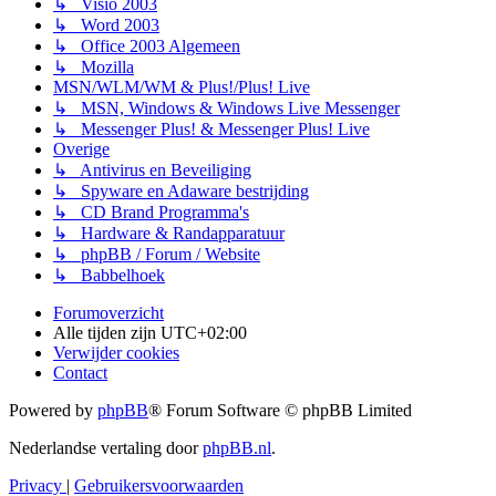
↳ Visio 2003
↳ Word 2003
↳ Office 2003 Algemeen
↳ Mozilla
MSN/WLM/WM & Plus!/Plus! Live
↳ MSN, Windows & Windows Live Messenger
↳ Messenger Plus! & Messenger Plus! Live
Overige
↳ Antivirus en Beveiliging
↳ Spyware en Adaware bestrijding
↳ CD Brand Programma's
↳ Hardware & Randapparatuur
↳ phpBB / Forum / Website
↳ Babbelhoek
Forumoverzicht
Alle tijden zijn
UTC+02:00
Verwijder cookies
Contact
Powered by
phpBB
® Forum Software © phpBB Limited
Nederlandse vertaling door
phpBB.nl
.
Privacy
|
Gebruikersvoorwaarden