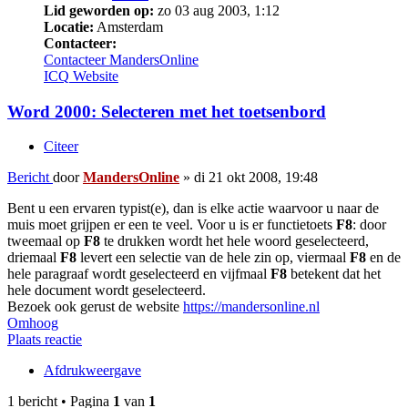
Lid geworden op:
zo 03 aug 2003, 1:12
Locatie:
Amsterdam
Contacteer:
Contacteer MandersOnline
ICQ
Website
Word 2000: Selecteren met het toetsenbord
Citeer
Bericht
door
MandersOnline
»
di 21 okt 2008, 19:48
Bent u een ervaren typist(e), dan is elke actie waarvoor u naar de
muis moet grijpen er een te veel. Voor u is er functietoets
F8
: door
tweemaal op
F8
te drukken wordt het hele woord geselecteerd,
driemaal
F8
levert een selectie van de hele zin op, viermaal
F8
en de
hele paragraaf wordt geselecteerd en vijfmaal
F8
betekent dat het
hele document wordt geselecteerd.
Bezoek ook gerust de website
https://mandersonline.nl
Omhoog
Plaats reactie
Afdrukweergave
1 bericht • Pagina
1
van
1