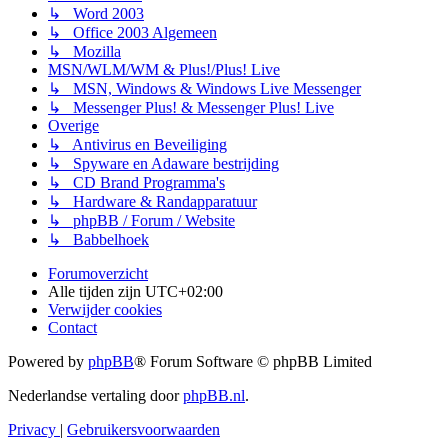
↳ Word 2003
↳ Office 2003 Algemeen
↳ Mozilla
MSN/WLM/WM & Plus!/Plus! Live
↳ MSN, Windows & Windows Live Messenger
↳ Messenger Plus! & Messenger Plus! Live
Overige
↳ Antivirus en Beveiliging
↳ Spyware en Adaware bestrijding
↳ CD Brand Programma's
↳ Hardware & Randapparatuur
↳ phpBB / Forum / Website
↳ Babbelhoek
Forumoverzicht
Alle tijden zijn
UTC+02:00
Verwijder cookies
Contact
Powered by
phpBB
® Forum Software © phpBB Limited
Nederlandse vertaling door
phpBB.nl
.
Privacy
|
Gebruikersvoorwaarden