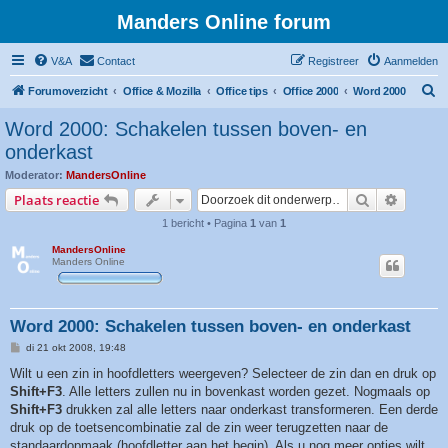
Manders Online forum
V&A
Contact
Registreer
Aanmelden
Z
Forumoverzicht
Office & Mozilla
Office tips
Office 2000
Word 2000
o
Word 2000: Schakelen tussen boven- en
e
onderkast
k
Moderator:
MandersOnline
Zoek
Uitgebr
Plaats reactie
1 bericht • Pagina
1
van
1
MandersOnline
Manders Online
Word 2000: Schakelen tussen boven- en onderkast
B
di 21 okt 2008, 19:48
e
r
Wilt u een zin in hoofdletters weergeven? Selecteer de zin dan en druk op
i
Shift+F3
. Alle letters zullen nu in bovenkast worden gezet. Nogmaals op
c
h
Shift+F3
drukken zal alle letters naar onderkast transformeren. Een derde
t
druk op de toetsencombinatie zal de zin weer terugzetten naar de
standaardopmaak (hoofdletter aan het begin). Als u nog meer opties wilt