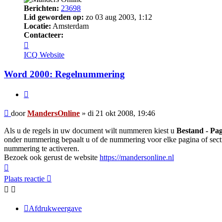
Berichten:
23698
Lid geworden op:
zo 03 aug 2003, 1:12
Locatie:
Amsterdam
Contacteer:
Contacteer
MandersOnline
ICQ
Website
Word 2000: Regelnummering
Citeer
Bericht
door
MandersOnline
»
di 21 okt 2008, 19:46
Als u de regels in uw document wilt nummeren kiest u
Bestand - Pag
onder nummering bepaalt u of de nummering voor elke pagina of sec
nummering te activeren.
Bezoek ook gerust de website
https://mandersonline.nl
Omhoog
Plaats reactie
Afdrukweergave