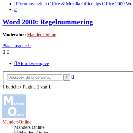
Forumoverzicht
Office & Mozilla
Office tips
Office 2000
Wor
Zoek
Word 2000: Regelnummering
Moderator:
MandersOnline
Plaats reactie
Afdrukweergave
Uitgebreid
Zoek
zoeken
1 bericht • Pagina
1
van
1
MandersOnline
Manders Online