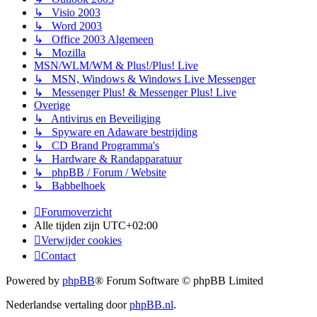
↳ Visio 2003
↳ Word 2003
↳ Office 2003 Algemeen
↳ Mozilla
MSN/WLM/WM & Plus!/Plus! Live
↳ MSN, Windows & Windows Live Messenger
↳ Messenger Plus! & Messenger Plus! Live
Overige
↳ Antivirus en Beveiliging
↳ Spyware en Adaware bestrijding
↳ CD Brand Programma's
↳ Hardware & Randapparatuur
↳ phpBB / Forum / Website
↳ Babbelhoek
Forumoverzicht
Alle tijden zijn
UTC+02:00
Verwijder cookies
Contact
Powered by
phpBB
® Forum Software © phpBB Limited
Nederlandse vertaling door
phpBB.nl
.