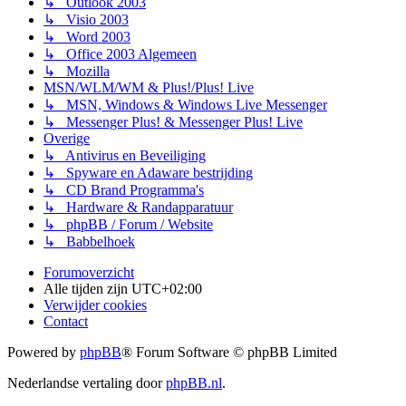
↳ Outlook 2003
↳ Visio 2003
↳ Word 2003
↳ Office 2003 Algemeen
↳ Mozilla
MSN/WLM/WM & Plus!/Plus! Live
↳ MSN, Windows & Windows Live Messenger
↳ Messenger Plus! & Messenger Plus! Live
Overige
↳ Antivirus en Beveiliging
↳ Spyware en Adaware bestrijding
↳ CD Brand Programma's
↳ Hardware & Randapparatuur
↳ phpBB / Forum / Website
↳ Babbelhoek
Forumoverzicht
Alle tijden zijn
UTC+02:00
Verwijder cookies
Contact
Powered by
phpBB
® Forum Software © phpBB Limited
Nederlandse vertaling door
phpBB.nl
.