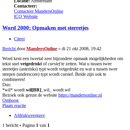
Locatie:
Amsterdam
Contacteer:
Contacteer MandersOnline
ICQ
Website
Word 2000: Opmaken met sterretjes
Citeer
Bericht
door
MandersOnline
»
di 21 okt 2008, 19:42
Word kent een tweetal zeer bijzondere opmaak mogelijkheden om
tekst snel
vetgedrukt
of
cursief
te zetten. Wat u tussen twee
sterretjes (asterisks) typt wordt vetgedrukt en wat u tussen twee
strepen (underscore) typt wordt cursief. Beide zijn ook te
combineren!
Dus:
*wil* wordt
wil[BR]
_wil_ wordt
wil
Bezoek ook gerust de website
https://mandersonline.nl
Omhoog
Plaats reactie
Afdrukweergave
1 bericht • Pagina
1
van
1