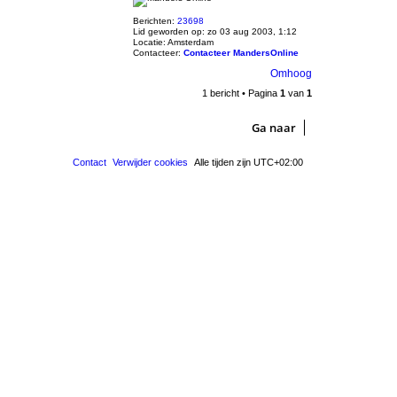
Berichten:
23698
Lid geworden op:
zo 03 aug 2003, 1:12
Locatie:
Amsterdam
Contacteer:
Contacteer MandersOnline
Omhoog
1 bericht • Pagina
1
van
1
Ga naar
Contact
Verwijder cookies
Alle tijden zijn
UTC+02:00