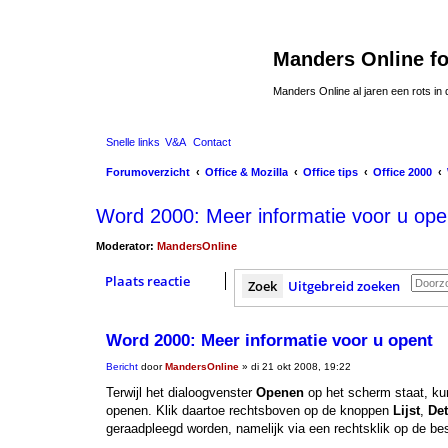
Manders Online f
Manders Online al jaren een rots in
Snelle links
V&A
Contact
Forumoverzicht
Office & Mozilla
Office tips
Office 2000
Word 2000: Meer informatie voor u ope
Moderator:
MandersOnline
Plaats reactie
Zoek
Uitgebreid zoeken
Word 2000: Meer informatie voor u opent
Bericht
door
MandersOnline
»
di 21 okt 2008, 19:22
Terwijl het dialoogvenster
Openen
op het scherm staat, kun
openen. Klik daartoe rechtsboven op de knoppen
Lijst
,
Det
geraadpleegd worden, namelijk via een rechtsklik op de b