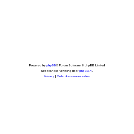
Powered by
phpBB
® Forum Software © phpBB Limited
Nederlandse vertaling door
phpBB.nl
.
Privacy
|
Gebruikersvoorwaarden