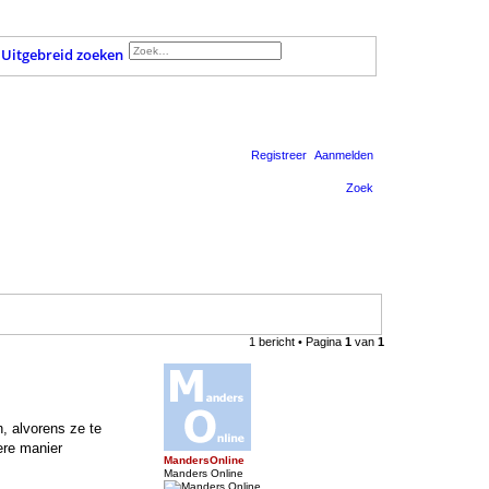
Uitgebreid zoeken
Registreer
Aanmelden
Zoek
1 bericht • Pagina
1
van
1
, alvorens ze te
ere manier
MandersOnline
Manders Online