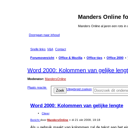
Manders Online f
Manders Online al jaren een rots in
Doorgaan naar inhoud
Snelle links
V&A
Contact
Forumoverzicht
Office & Mozilla
Office tips
Office 2000
Word 2000: Kolommen van gelijke leng
Moderator:
MandersOnline
Plaats reactie
Uitgebreid zoeken
Zoek
Word 2000: Kolommen van gelijke lengte
Citeer
Bericht
door
MandersOnline
»
di 21 okt 2008, 19:18
Als u gebruik maakt van kolommen zal de tekst aan het ei