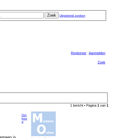
Zoek
Uitgebreid zoeken
Registreer
Aanmelden
Zoek
1 bericht • Pagina
1
van
1
Om
hoo
g
gemeen is