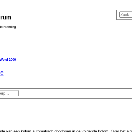
orum
 de branding
Word 2000
te
nde van een kolom automatisch doorlopen in de volgende kolom. Over het al