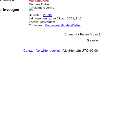
MandersOnline
Manders Online
ns
Invoegen
Berichten:
23698
Lid geworden op:
zo 03 aug 2003, 1:12
Locatie:
Amsterdam
Contacteer:
Contacteer MandersOnline
1 bericht • Pagina
1
van
1
Ga naar
Contact
Verwijder cookies
Alle tijden zijn
UTC+02:00