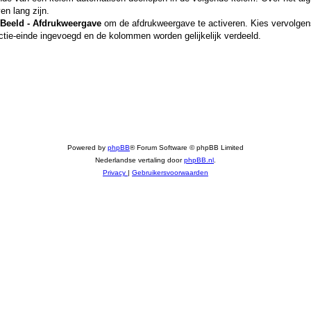
en lang zijn.
Beeld - Afdrukweergave
om de afdrukweergave te activeren. Kies vervolge
ctie-einde ingevoegd en de kolommen worden gelijkelijk verdeeld.
Powered by
phpBB
® Forum Software © phpBB Limited
Nederlandse vertaling door
phpBB.nl
.
Privacy
|
Gebruikersvoorwaarden