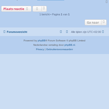
Plaats reactie
1 bericht • Pagina
1
van
1
Ga naar
Forumoverzicht
Alle tijden zijn
UTC+02:00
Powered by
phpBB
® Forum Software © phpBB Limited
Nederlandse vertaling door
phpBB.nl
.
Privacy
|
Gebruikersvoorwaarden