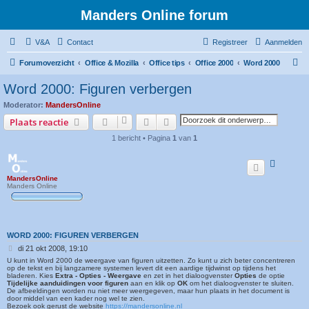
Manders Online forum
V&A
Contact
Registreer
Aanmelden
Z
Forumoverzicht
Office & Mozilla
Office tips
Office 2000
Word 2000
o
Word 2000: Figuren verbergen
e
Moderator:
MandersOnline
k
Zoek
Uitgebreid zoeken
Plaats reactie
1 bericht • Pagina
1
van
1
MandersOnline
Manders Online
WORD 2000: FIGUREN VERBERGEN
B
di 21 okt 2008, 19:10
e
U kunt in Word 2000 de weergave van figuren uitzetten. Zo kunt u zich beter concentreren
r
op de tekst en bij langzamere systemen levert dit een aardige tijdwinst op tijdens het
bladeren. Kies
Extra - Opties - Weergave
en zet in het dialoogvenster
Opties
de optie
i
Tijdelijke aanduidingen voor figuren
aan en klik op
OK
om het dialoogvenster te sluiten.
c
De afbeeldingen worden nu niet meer weergegeven, maar hun plaats in het document is
h
door middel van een kader nog wel te zien.
t
Bezoek ook gerust de website
https://mandersonline.nl