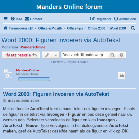
Manders Online forum
V&A
Contact
Registreer
Aanmelden
Z
Forumoverzicht
Office & Mozilla
Office tips
Office 2000
Word 2000
o
Word 2000: Figuren invoeren via AutoTekst
e
Moderator:
MandersOnline
k
Zoek
Uitgebr
Plaats reactie
1 bericht • Pagina
1
van
1
MandersOnline
Manders Online
Word 2000: Figuren invoeren via AutoTekst
B
di 21 okt 2008, 19:09
e
r
Met de functie
AutoTekst
kunt u naast tekst ook figuren invoegen. Plaats
i
de figuur in de tekst via
Invoegen - Figuur
en pas deze geheel naar uw
c
h
wensen aan. Selecteer vervolgens de figuur en kies
Invoegen -
t
AutoTekst - Nieuw
. Type vervolgens in het dialoogvenster
AutoTekst
maken,
geef de AutoTekst dezelfde naam als de figuur en klik op
OK
.