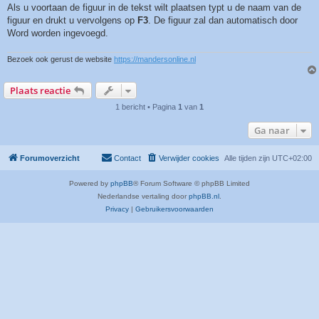
Als u voortaan de figuur in de tekst wilt plaatsen typt u de naam van de
figuur en drukt u vervolgens op
F3
. De figuur zal dan automatisch door
Word worden ingevoegd.
Bezoek ook gerust de website
https://mandersonline.nl
Plaats reactie
1 bericht • Pagina
1
van
1
Ga naar
Forumoverzicht
Contact
Verwijder cookies
Alle tijden zijn
UTC+02:00
Powered by
phpBB
® Forum Software © phpBB Limited
Nederlandse vertaling door
phpBB.nl
.
Privacy
|
Gebruikersvoorwaarden