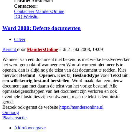
Locatie:
Amsterdam
Contacteer:
Contacteer MandersOnline
ICQ
Website
Word 2000: Defecte documenten
Citeer
Bericht
door
MandersOnline
»
di 21 okt 2008, 19:09
Wanneer van een document niet bekend is met welke tekstverwerker
het werd gemaakt of wanneer een Word-document niet meer is te
openen, dan is altijd nog de tekst van dat document te redden. Kies
hiervoor
Bestand - Openen
. Kies bij
Bestandstype
voor
Tekst uit
een willekeurig bestand herstellen
. Word maakt dan een nieuw
document aan met daarin de tekst van het vorige bestand. Alle
opmaakeigenschappen van het document zijn verloren en ook
eventuele illustraties zijn verdwenen, maar de tekst is tenminste
gered.
Bezoek ook gerust de website
https://mandersonline.nl
Omhoog
Plaats reactie
Afdrukweergave