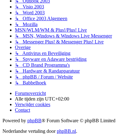
↳ Outlook 2003
↳ Visio 2003
↳ Word 2003
↳ Office 2003 Algemeen
↳ Mozilla
MSN/WLM/WM & Plus!/Plus! Live
↳ MSN, Windows & Windows Live Messenger
↳ Messenger Plus! & Messenger Plus! Live
Overige
↳ Antivirus en Beveiliging
↳ Spyware en Adaware bestrijding
↳ CD Brand Programma's
↳ Hardware & Randapparatuur
↳ phpBB / Forum / Website
↳ Babbelhoek
Forumoverzicht
Alle tijden zijn
UTC+02:00
Verwijder cookies
Contact
Powered by
phpBB
® Forum Software © phpBB Limited
Nederlandse vertaling door
phpBB.nl
.