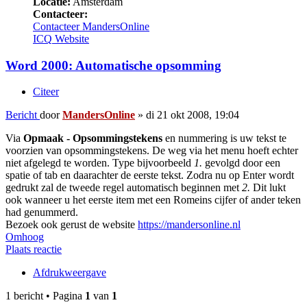
Locatie:
Amsterdam
Contacteer:
Contacteer MandersOnline
ICQ
Website
Word 2000: Automatische opsomming
Citeer
Bericht
door
MandersOnline
»
di 21 okt 2008, 19:04
Via
Opmaak - Opsommingstekens
en nummering is uw tekst te
voorzien van opsommingstekens. De weg via het menu hoeft echter
niet afgelegd te worden. Type bijvoorbeeld
1.
gevolgd door een
spatie of tab en daarachter de eerste tekst. Zodra nu op Enter wordt
gedrukt zal de tweede regel automatisch beginnen met
2.
Dit lukt
ook wanneer u het eerste item met een Romeins cijfer of ander teken
had genummerd.
Bezoek ook gerust de website
https://mandersonline.nl
Omhoog
Plaats reactie
Afdrukweergave
1 bericht • Pagina
1
van
1