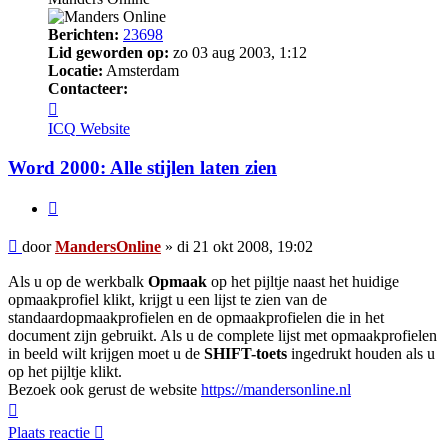
Berichten:
23698
Lid geworden op:
zo 03 aug 2003, 1:12
Locatie:
Amsterdam
Contacteer:
Contacteer
MandersOnline
ICQ
Website
Word 2000: Alle stijlen laten zien
Citeer
Bericht
door
MandersOnline
»
di 21 okt 2008, 19:02
Als u op de werkbalk
Opmaak
op het pijltje naast het huidige
opmaakprofiel klikt, krijgt u een lijst te zien van de
standaardopmaakprofielen en de opmaakprofielen die in het
document zijn gebruikt. Als u de complete lijst met opmaakprofielen
in beeld wilt krijgen moet u de
SHIFT-toets
ingedrukt houden als u
op het pijltje klikt.
Bezoek ook gerust de website
https://mandersonline.nl
Omhoog
Plaats reactie