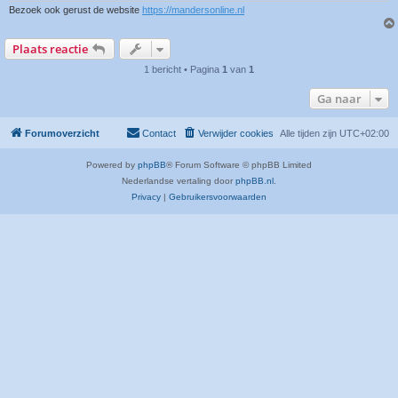
Bezoek ook gerust de website
https://mandersonline.nl
Plaats reactie
1 bericht • Pagina
1
van
1
Ga naar
Forumoverzicht
Contact
Verwijder cookies
Alle tijden zijn
UTC+02:00
Powered by
phpBB
® Forum Software © phpBB Limited
Nederlandse vertaling door
phpBB.nl
.
Privacy
|
Gebruikersvoorwaarden