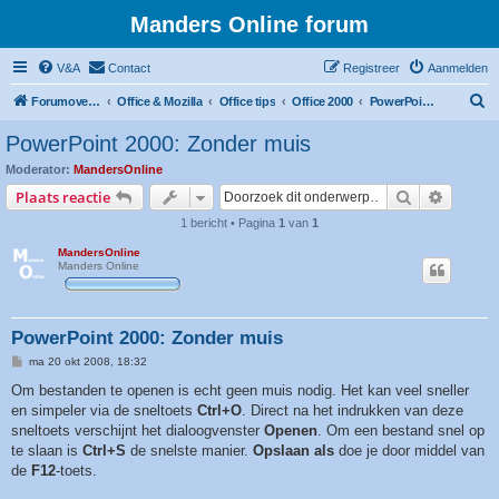
Manders Online forum
V&A
Contact
Registreer
Aanmelden
Z
Forumoverzicht
Office & Mozilla
Office tips
Office 2000
PowerPoint 2000
o
PowerPoint 2000: Zonder muis
e
Moderator:
MandersOnline
k
Zoek
Uitgebr
Plaats reactie
1 bericht • Pagina
1
van
1
MandersOnline
Manders Online
PowerPoint 2000: Zonder muis
B
ma 20 okt 2008, 18:32
e
r
Om bestanden te openen is echt geen muis nodig. Het kan veel sneller
i
en simpeler via de sneltoets
Ctrl+O
. Direct na het indrukken van deze
c
h
sneltoets verschijnt het dialoogvenster
Openen
. Om een bestand snel op
t
te slaan is
Ctrl+S
de snelste manier.
Opslaan als
doe je door middel van
de
F12
-toets.