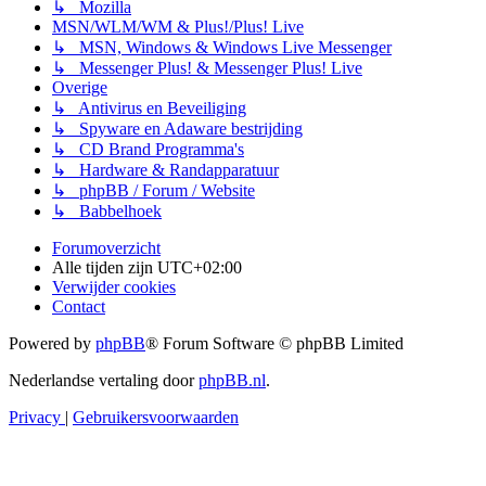
↳ Mozilla
MSN/WLM/WM & Plus!/Plus! Live
↳ MSN, Windows & Windows Live Messenger
↳ Messenger Plus! & Messenger Plus! Live
Overige
↳ Antivirus en Beveiliging
↳ Spyware en Adaware bestrijding
↳ CD Brand Programma's
↳ Hardware & Randapparatuur
↳ phpBB / Forum / Website
↳ Babbelhoek
Forumoverzicht
Alle tijden zijn
UTC+02:00
Verwijder cookies
Contact
Powered by
phpBB
® Forum Software © phpBB Limited
Nederlandse vertaling door
phpBB.nl
.
Privacy
|
Gebruikersvoorwaarden