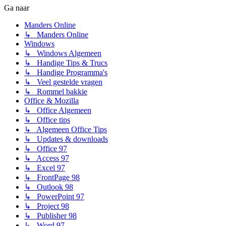
Ga naar
Manders Online
↳ Manders Online
Windows
↳ Windows Algemeen
↳ Handige Tips & Trucs
↳ Handige Programma's
↳ Veel gestelde vragen
↳ Rommel bakkie
Office & Mozilla
↳ Office Algemeen
↳ Office tips
↳ Algemeen Office Tips
↳ Updates & downloads
↳ Office 97
↳ Access 97
↳ Excel 97
↳ FrontPage 98
↳ Outlook 98
↳ PowerPoint 97
↳ Project 98
↳ Publisher 98
↳ Word 97