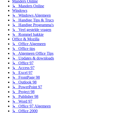
Manders Online
↳ Manders Online
Windows
↳ Windows Algemeen
↳ Handige Tips & Trucs
↳ Handige Programma's
↳ Veel gestelde vragen
↳ Rommel bakkie
Office & Mozilla
↳ Office Algemeen
↳ Office tips
↳ Algemeen Office Tips
↳ Updates & downloads
↳ Office 97
↳ Access 97
↳ Excel 97
↳ FrontPage 98
↳ Outlook 98
↳ PowerPoint 97
↳ Project 98
↳ Publisher 98
↳ Word 97
↳ Office 97 Algemeen
↳ Office 2000