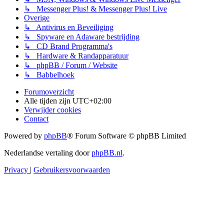
↳ Messenger Plus! & Messenger Plus! Live
Overige
↳ Antivirus en Beveiliging
↳ Spyware en Adaware bestrijding
↳ CD Brand Programma's
↳ Hardware & Randapparatuur
↳ phpBB / Forum / Website
↳ Babbelhoek
Forumoverzicht
Alle tijden zijn
UTC+02:00
Verwijder cookies
Contact
Powered by
phpBB
® Forum Software © phpBB Limited
Nederlandse vertaling door
phpBB.nl
.
Privacy
|
Gebruikersvoorwaarden