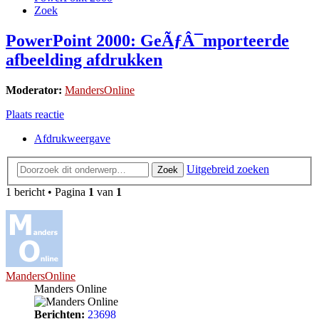
Zoek
PowerPoint 2000: GeÃƒÂ¯mporteerde
afbeelding afdrukken
Moderator:
MandersOnline
Plaats reactie
Afdrukweergave
Uitgebreid zoeken
Zoek
1 bericht • Pagina
1
van
1
MandersOnline
Manders Online
Berichten:
23698