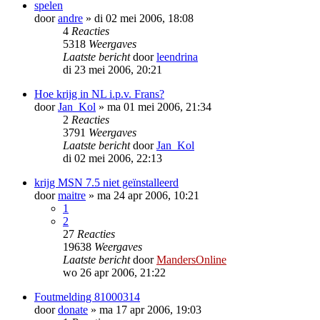
spelen
door
andre
»
di 02 mei 2006, 18:08
4
Reacties
5318
Weergaves
Laatste bericht
door
leendrina
di 23 mei 2006, 20:21
Hoe krijg in NL i.p.v. Frans?
door
Jan_Kol
»
ma 01 mei 2006, 21:34
2
Reacties
3791
Weergaves
Laatste bericht
door
Jan_Kol
di 02 mei 2006, 22:13
krijg MSN 7.5 niet geïnstalleerd
door
maitre
»
ma 24 apr 2006, 10:21
1
2
27
Reacties
19638
Weergaves
Laatste bericht
door
MandersOnline
wo 26 apr 2006, 21:22
Foutmelding 81000314
door
donate
»
ma 17 apr 2006, 19:03