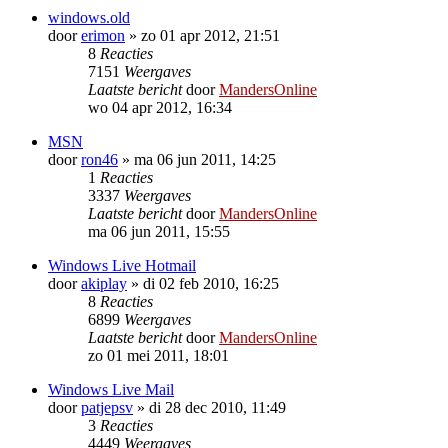
windows.old
door
erimon
»
zo 01 apr 2012, 21:51
8
Reacties
7151
Weergaves
Laatste bericht
door
MandersOnline
wo 04 apr 2012, 16:34
MSN
door
ron46
»
ma 06 jun 2011, 14:25
1
Reacties
3337
Weergaves
Laatste bericht
door
MandersOnline
ma 06 jun 2011, 15:55
Windows Live Hotmail
door
akiplay
»
di 02 feb 2010, 16:25
8
Reacties
6899
Weergaves
Laatste bericht
door
MandersOnline
zo 01 mei 2011, 18:01
Windows Live Mail
door
patjepsv
»
di 28 dec 2010, 11:49
3
Reacties
4449
Weergaves