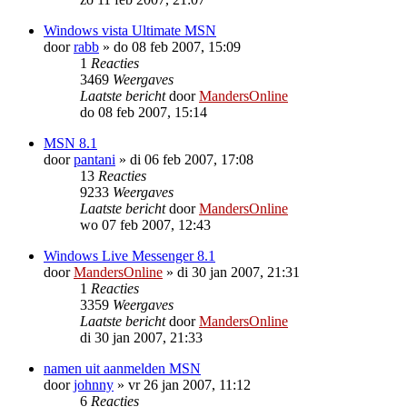
Windows vista Ultimate MSN
door
rabb
»
do 08 feb 2007, 15:09
1
Reacties
3469
Weergaves
Laatste bericht
door
MandersOnline
do 08 feb 2007, 15:14
MSN 8.1
door
pantani
»
di 06 feb 2007, 17:08
13
Reacties
9233
Weergaves
Laatste bericht
door
MandersOnline
wo 07 feb 2007, 12:43
Windows Live Messenger 8.1
door
MandersOnline
»
di 30 jan 2007, 21:31
1
Reacties
3359
Weergaves
Laatste bericht
door
MandersOnline
di 30 jan 2007, 21:33
namen uit aanmelden MSN
door
johnny
»
vr 26 jan 2007, 11:12
6
Reacties