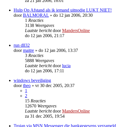
za 21 jan 2006, 16:01
Hulp Op Afstand als ik iemand uitnodig LUKT NIET!
door
BALMORAL
»
do 12 jan 2006, 20:30
1
Reacties
3138
Weergaves
Laatste bericht
door
MandersOnline
do 12 jan 2006, 21:17
run dll32
door
maitre
»
do 12 jan 2006, 13:37
3
Reacties
5888
Weergaves
Laatste bericht
door
lucia
do 12 jan 2006, 17:11
windows beveiliging
door
theo
»
vr 30 dec 2005, 20:37
1
2
15
Reacties
12670
Weergaves
Laatste bericht
door
MandersOnline
za 31 dec 2005, 19:54
Trojan via MSN Messenger die bankgegevens verzameld