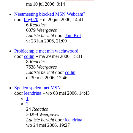
ma 10 jul 2006, 0:14
Neetmeeting blocked MSN Webcam?
door
boy020
»
di 20 jun 2006, 14:41
6
Reacties
6079
Weergaves
Laatste bericht
door
Jan_Kol
vr 23 jun 2006, 21:09
Probleempje met m'n wachtwoord
door
collin
»
ma 29 mei 2006, 15:31
8
Reacties
7638
Weergaves
Laatste bericht
door
collin
di 30 mei 2006, 17:46
Spellen spelen met MSN
door
leendrina
»
wo 03 mei 2006, 14:43
1
2
24
Reacties
20299
Weergaves
Laatste bericht
door
leendrina
wo 24 mei 2006, 19:27