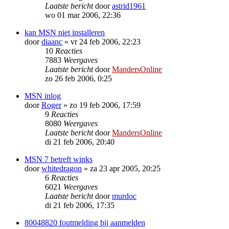
Laatste bericht
door
astrid1961
wo 01 mar 2006, 22:36
kan MSN niet installeren
door
diaanc
»
vr 24 feb 2006, 22:23
10
Reacties
7883
Weergaves
Laatste bericht
door
MandersOnline
zo 26 feb 2006, 0:25
MSN inlog
door
Roger
»
zo 19 feb 2006, 17:59
9
Reacties
8080
Weergaves
Laatste bericht
door
MandersOnline
di 21 feb 2006, 20:40
MSN 7 betreft winks
door
whitedragon
»
za 23 apr 2005, 20:25
6
Reacties
6021
Weergaves
Laatste bericht
door
murdoc
di 21 feb 2006, 17:35
80048820 foutmelding bij aanmelden