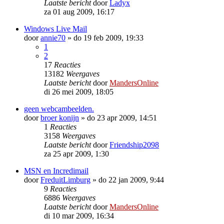
Laatste bericht
door
Ladyx
za 01 aug 2009, 16:17
Windows Live Mail
door
annie70
»
do 19 feb 2009, 19:33
1
2
17
Reacties
13182
Weergaves
Laatste bericht
door
MandersOnline
di 26 mei 2009, 18:05
geen webcambeelden.
door
broer konijn
»
do 23 apr 2009, 14:51
1
Reacties
3158
Weergaves
Laatste bericht
door
Friendship2098
za 25 apr 2009, 1:30
MSN en Incredimail
door
FreduitLimburg
»
do 22 jan 2009, 9:44
9
Reacties
6886
Weergaves
Laatste bericht
door
MandersOnline
di 10 mar 2009, 16:34