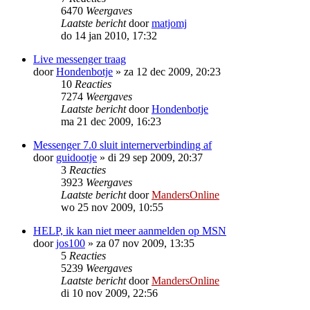
6470
Weergaves
Laatste bericht
door
matjomj
do 14 jan 2010, 17:32
Live messenger traag
door
Hondenbotje
»
za 12 dec 2009, 20:23
10
Reacties
7274
Weergaves
Laatste bericht
door
Hondenbotje
ma 21 dec 2009, 16:23
Messenger 7.0 sluit internerverbinding af
door
guidootje
»
di 29 sep 2009, 20:37
3
Reacties
3923
Weergaves
Laatste bericht
door
MandersOnline
wo 25 nov 2009, 10:55
HELP, ik kan niet meer aanmelden op MSN
door
jos100
»
za 07 nov 2009, 13:35
5
Reacties
5239
Weergaves
Laatste bericht
door
MandersOnline
di 10 nov 2009, 22:56