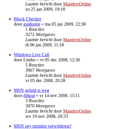
Laatste bericht
door
MandersOnline
zo 25 jan 2009, 19:18
Block Checker
door
guidootje
»
ma 05 jan 2009, 22:38
1
Reacties
3272
Weergaves
Laatste bericht
door
MandersOnline
di 06 jan 2009, 11:18
Windows Live Call
door
Limbo
»
vr 05 dec 2008, 12:36
5
Reacties
3967
Weergaves
Laatste bericht
door
MandersOnline
vr 05 dec 2008, 20:28
MSN geluid is weg
door
dijkrat
»
vr 14 nov 2008, 15:11
3
Reacties
3970
Weergaves
Laatste bericht
door
MandersOnline
wo 19 nov 2008, 20:33
MSN spy monitor verwijderen?