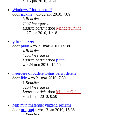
di 15 jun 2010, 20:40
Windows 7 formatteren?
door
jackine
»
do 22 apr 2010, 7:09
8
Reacties
7567
Weergaves
Laatste bericht
door
MandersOnline
di 27 apr 2010, 11:18
geluid buzzer
door
pluut
»
zo 21 mar 2010, 14:38
4
Reacties
4251
Weergaves
Laatste bericht
door
pluut
wo 24 mar 2010, 15:46
meerdere of oudere logins verwijderen?
door
lidy
»
zo 21 mar 2010, 7:59
1
Reacties
3204
Weergaves
Laatste bericht
door
MandersOnline
zo 21 mar 2010, 9:59
help mijn mesenger verzend reclame
door
matjomj
»
wo 13 jan 2010, 15:36
7
Reacties