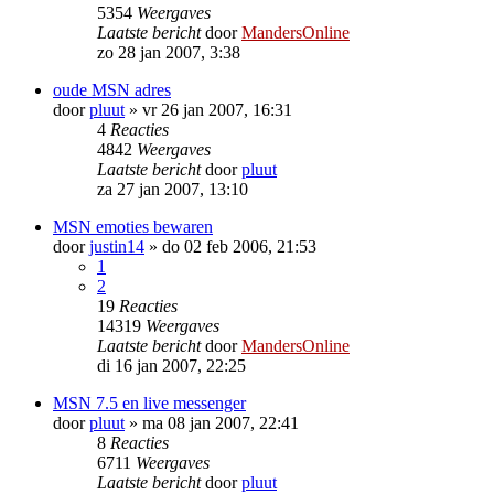
5354
Weergaves
Laatste bericht
door
MandersOnline
zo 28 jan 2007, 3:38
oude MSN adres
door
pluut
»
vr 26 jan 2007, 16:31
4
Reacties
4842
Weergaves
Laatste bericht
door
pluut
za 27 jan 2007, 13:10
MSN emoties bewaren
door
justin14
»
do 02 feb 2006, 21:53
1
2
19
Reacties
14319
Weergaves
Laatste bericht
door
MandersOnline
di 16 jan 2007, 22:25
MSN 7.5 en live messenger
door
pluut
»
ma 08 jan 2007, 22:41
8
Reacties
6711
Weergaves
Laatste bericht
door
pluut