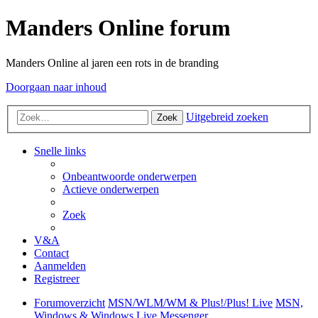
Manders Online forum
Manders Online al jaren een rots in de branding
Doorgaan naar inhoud
Uitgebreid zoeken
Zoek
Snelle links
Onbeantwoorde onderwerpen
Actieve onderwerpen
Zoek
V&A
Contact
Aanmelden
Registreer
Forumoverzicht
MSN/WLM/WM & Plus!/Plus! Live
MSN,
Windows & Windows Live Messenger