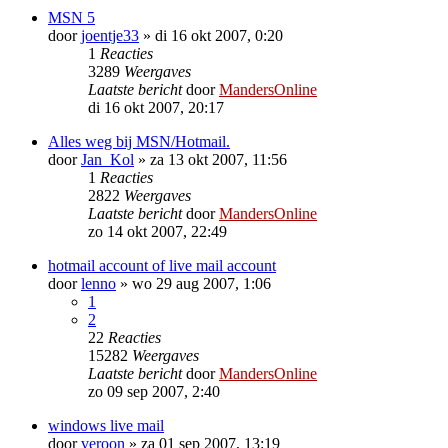
MSN 5
door
joentje33
»
di 16 okt 2007, 0:20
1
Reacties
3289
Weergaves
Laatste bericht
door
MandersOnline
di 16 okt 2007, 20:17
Alles weg bij MSN/Hotmail.
door
Jan_Kol
»
za 13 okt 2007, 11:56
1
Reacties
2822
Weergaves
Laatste bericht
door
MandersOnline
zo 14 okt 2007, 22:49
hotmail account of live mail account
door
lenno
»
wo 29 aug 2007, 1:06
1
2
22
Reacties
15282
Weergaves
Laatste bericht
door
MandersOnline
zo 09 sep 2007, 2:40
windows live mail
door
veroon
»
za 01 sep 2007, 13:19