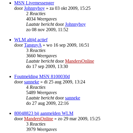
MSN Livemessenger
door
Johnnyboy
»
za 03 okt 2009, 15:25
2
Reacties
4034
Weergaves
Laatste bericht
door
Johnnyboy
zo 08 nov 2009, 11:52
WLM altijd actief
door
TanguyA
»
wo 16 sep 2009, 16:51
3
Reacties
3660
Weergaves
Laatste bericht
door
MandersOnline
do 17 sep 2009, 13:30
Foutmelding MSN 8100030d
door
sanneke
»
di 25 aug 2009, 13:24
4
Reacties
5489
Weergaves
Laatste bericht
door
sanneke
do 27 aug 2009, 22:16
80048823 bij aanmelden WLM
door
MandersOnline
»
zo 29 mar 2009, 15:25
3
Reacties
3979
Weergaves