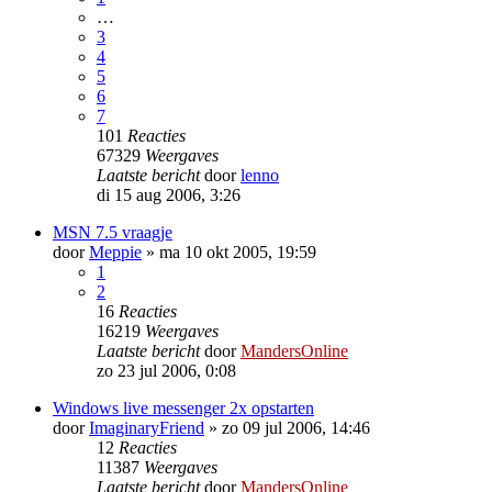
…
3
4
5
6
7
101
Reacties
67329
Weergaves
Laatste bericht
door
lenno
di 15 aug 2006, 3:26
MSN 7.5 vraagje
door
Meppie
»
ma 10 okt 2005, 19:59
1
2
16
Reacties
16219
Weergaves
Laatste bericht
door
MandersOnline
zo 23 jul 2006, 0:08
Windows live messenger 2x opstarten
door
ImaginaryFriend
»
zo 09 jul 2006, 14:46
12
Reacties
11387
Weergaves
Laatste bericht
door
MandersOnline