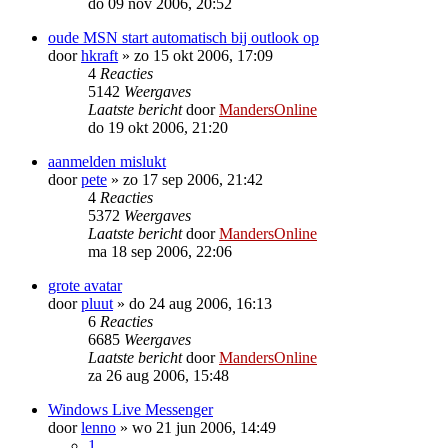
do 09 nov 2006, 20:52
oude MSN start automatisch bij outlook op
door
hkraft
»
zo 15 okt 2006, 17:09
4
Reacties
5142
Weergaves
Laatste bericht
door
MandersOnline
do 19 okt 2006, 21:20
aanmelden mislukt
door
pete
»
zo 17 sep 2006, 21:42
4
Reacties
5372
Weergaves
Laatste bericht
door
MandersOnline
ma 18 sep 2006, 22:06
grote avatar
door
pluut
»
do 24 aug 2006, 16:13
6
Reacties
6685
Weergaves
Laatste bericht
door
MandersOnline
za 26 aug 2006, 15:48
Windows Live Messenger
door
lenno
»
wo 21 jun 2006, 14:49
1