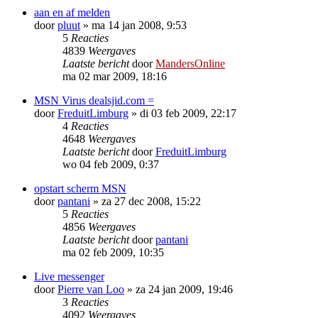
aan en af melden
door
pluut
»
ma 14 jan 2008, 9:53
5
Reacties
4839
Weergaves
Laatste bericht
door
MandersOnline
ma 02 mar 2009, 18:16
MSN Virus dealsjid.com =
door
FreduitLimburg
»
di 03 feb 2009, 22:17
4
Reacties
4648
Weergaves
Laatste bericht
door
FreduitLimburg
wo 04 feb 2009, 0:37
opstart scherm MSN
door
pantani
»
za 27 dec 2008, 15:22
5
Reacties
4856
Weergaves
Laatste bericht
door
pantani
ma 02 feb 2009, 10:35
Live messenger
door
Pierre van Loo
»
za 24 jan 2009, 19:46
3
Reacties
4092
Weergaves