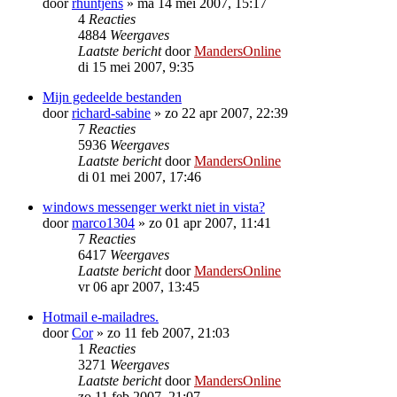
door
rhuntjens
»
ma 14 mei 2007, 15:17
4
Reacties
4884
Weergaves
Laatste bericht
door
MandersOnline
di 15 mei 2007, 9:35
Mijn gedeelde bestanden
door
richard-sabine
»
zo 22 apr 2007, 22:39
7
Reacties
5936
Weergaves
Laatste bericht
door
MandersOnline
di 01 mei 2007, 17:46
windows messenger werkt niet in vista?
door
marco1304
»
zo 01 apr 2007, 11:41
7
Reacties
6417
Weergaves
Laatste bericht
door
MandersOnline
vr 06 apr 2007, 13:45
Hotmail e-mailadres.
door
Cor
»
zo 11 feb 2007, 21:03
1
Reacties
3271
Weergaves
Laatste bericht
door
MandersOnline
zo 11 feb 2007, 21:07