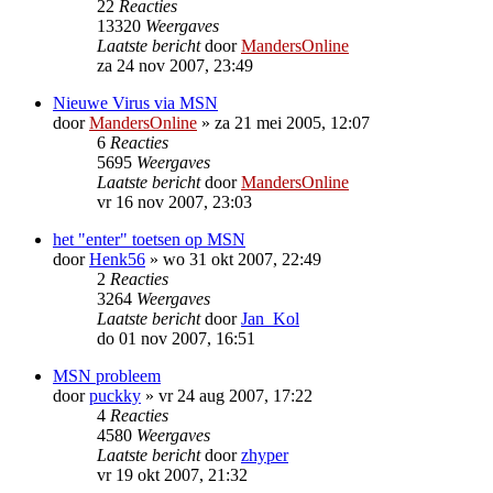
22
Reacties
13320
Weergaves
Laatste bericht
door
MandersOnline
za 24 nov 2007, 23:49
Nieuwe Virus via MSN
door
MandersOnline
»
za 21 mei 2005, 12:07
6
Reacties
5695
Weergaves
Laatste bericht
door
MandersOnline
vr 16 nov 2007, 23:03
het "enter" toetsen op MSN
door
Henk56
»
wo 31 okt 2007, 22:49
2
Reacties
3264
Weergaves
Laatste bericht
door
Jan_Kol
do 01 nov 2007, 16:51
MSN probleem
door
puckky
»
vr 24 aug 2007, 17:22
4
Reacties
4580
Weergaves
Laatste bericht
door
zhyper
vr 19 okt 2007, 21:32