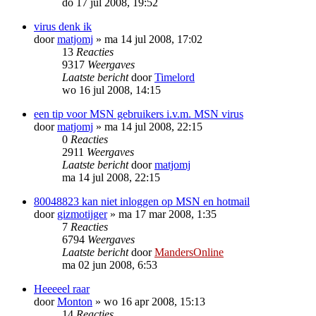
do 17 jul 2008, 19:52
virus denk ik
door
matjomj
»
ma 14 jul 2008, 17:02
13
Reacties
9317
Weergaves
Laatste bericht
door
Timelord
wo 16 jul 2008, 14:15
een tip voor MSN gebruikers i.v.m. MSN virus
door
matjomj
»
ma 14 jul 2008, 22:15
0
Reacties
2911
Weergaves
Laatste bericht
door
matjomj
ma 14 jul 2008, 22:15
80048823 kan niet inloggen op MSN en hotmail
door
gizmotijger
»
ma 17 mar 2008, 1:35
7
Reacties
6794
Weergaves
Laatste bericht
door
MandersOnline
ma 02 jun 2008, 6:53
Heeeeel raar
door
Monton
»
wo 16 apr 2008, 15:13
14
Reacties