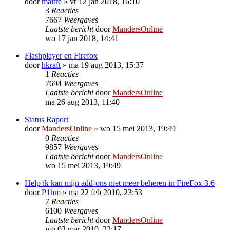
door
maitre
»
vr 12 jan 2018, 16:10
3
Reacties
7667
Weergaves
Laatste bericht
door
MandersOnline
wo 17 jan 2018, 14:41
Flashplayer en Firefox
door
hkraft
»
ma 19 aug 2013, 15:37
1
Reacties
7694
Weergaves
Laatste bericht
door
MandersOnline
ma 26 aug 2013, 11:40
Status Raport
door
MandersOnline
»
wo 15 mei 2013, 19:49
0
Reacties
9857
Weergaves
Laatste bericht
door
MandersOnline
wo 15 mei 2013, 19:49
Help ik kan mijn add-ons niet meer beheren in FireFox 3.6
door
P1hm
»
ma 22 feb 2010, 23:53
7
Reacties
6100
Weergaves
Laatste bericht
door
MandersOnline
wo 03 mar 2010, 22:17