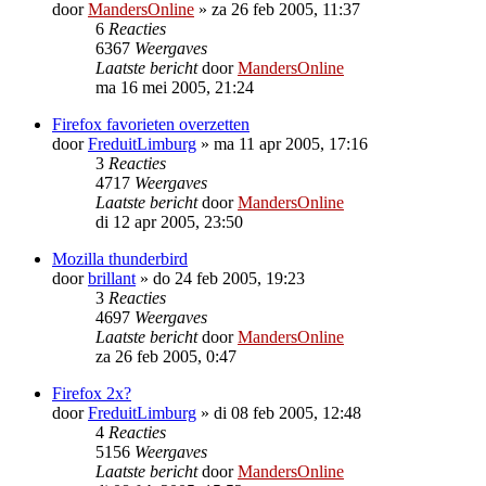
door
MandersOnline
»
za 26 feb 2005, 11:37
6
Reacties
6367
Weergaves
Laatste bericht
door
MandersOnline
ma 16 mei 2005, 21:24
Firefox favorieten overzetten
door
FreduitLimburg
»
ma 11 apr 2005, 17:16
3
Reacties
4717
Weergaves
Laatste bericht
door
MandersOnline
di 12 apr 2005, 23:50
Mozilla thunderbird
door
brillant
»
do 24 feb 2005, 19:23
3
Reacties
4697
Weergaves
Laatste bericht
door
MandersOnline
za 26 feb 2005, 0:47
Firefox 2x?
door
FreduitLimburg
»
di 08 feb 2005, 12:48
4
Reacties
5156
Weergaves
Laatste bericht
door
MandersOnline