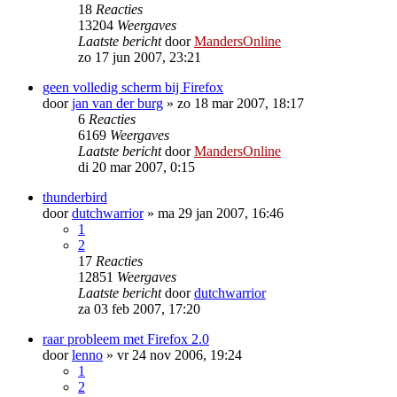
18
Reacties
13204
Weergaves
Laatste bericht
door
MandersOnline
zo 17 jun 2007, 23:21
geen volledig scherm bij Firefox
door
jan van der burg
»
zo 18 mar 2007, 18:17
6
Reacties
6169
Weergaves
Laatste bericht
door
MandersOnline
di 20 mar 2007, 0:15
thunderbird
door
dutchwarrior
»
ma 29 jan 2007, 16:46
1
2
17
Reacties
12851
Weergaves
Laatste bericht
door
dutchwarrior
za 03 feb 2007, 17:20
raar probleem met Firefox 2.0
door
lenno
»
vr 24 nov 2006, 19:24
1
2