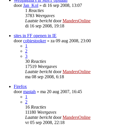
Webpagina's in MHT opslaan
door
Jan_Kol
»
di 16 sep 2008, 13:07
1
Reacties
3783
Weergaves
Laatste bericht
door
MandersOnline
di 16 sep 2008, 19:18
sites in FF openen in IE
door
cobiestooker
»
za 09 aug 2008, 23:00
1
2
3
30
Reacties
17519
Weergaves
Laatste bericht
door
MandersOnline
ma 08 sep 2008, 6:18
Firefox
door
mastah
»
ma 20 aug 2007, 16:45
1
2
16
Reacties
11180
Weergaves
Laatste bericht
door
MandersOnline
vr 05 sep 2008, 22:18