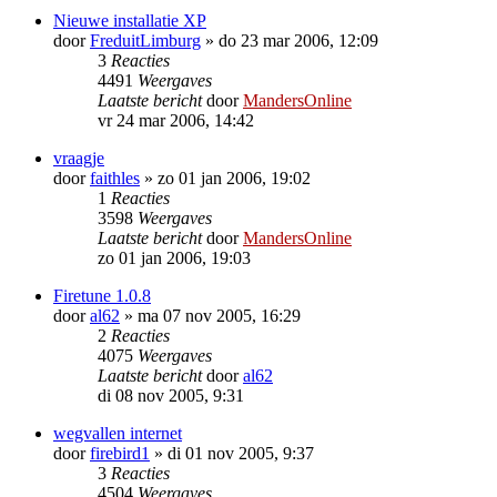
Nieuwe installatie XP
door
FreduitLimburg
»
do 23 mar 2006, 12:09
3
Reacties
4491
Weergaves
Laatste bericht
door
MandersOnline
vr 24 mar 2006, 14:42
vraagje
door
faithles
»
zo 01 jan 2006, 19:02
1
Reacties
3598
Weergaves
Laatste bericht
door
MandersOnline
zo 01 jan 2006, 19:03
Firetune 1.0.8
door
al62
»
ma 07 nov 2005, 16:29
2
Reacties
4075
Weergaves
Laatste bericht
door
al62
di 08 nov 2005, 9:31
wegvallen internet
door
firebird1
»
di 01 nov 2005, 9:37
3
Reacties
4504
Weergaves