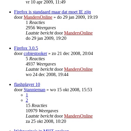
vr 10 apr 2009, 11:49
Firefox is standaard maar dat moet IE zijn
door
MandersOnline
»
do 29 jan 2009, 19:19
1
Reacties
2956
Weergaves
Laatste bericht
door
MandersOnline
do 29 jan 2009, 19:20
Firefox 3.0.5
door
cobiestooker
»
zo 21 dec 2008, 20:04
5
Reacties
4937
Weergaves
Laatste bericht
door
MandersOnline
wo 24 dec 2008, 19:44
flashplayer 10
door
Stannieman
»
wo 15 okt 2008, 15:53
1
2
15
Reacties
10979
Weergaves
Laatste bericht
door
MandersOnline
za 25 okt 2008, 10:20