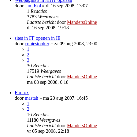
Webpagina's in MHT opslaan
door
Jan_Kol
»
di 16 sep 2008, 13:07
1
Reacties
3783
Weergaves
Laatste bericht
door
MandersOnline
di 16 sep 2008, 19:18
sites in FF openen in IE
door
cobiestooker
»
za 09 aug 2008, 23:00
1
2
3
30
Reacties
17519
Weergaves
Laatste bericht
door
MandersOnline
ma 08 sep 2008, 6:18
Firefox
door
mastah
»
ma 20 aug 2007, 16:45
1
2
16
Reacties
11180
Weergaves
Laatste bericht
door
MandersOnline
vr 05 sep 2008, 22:18