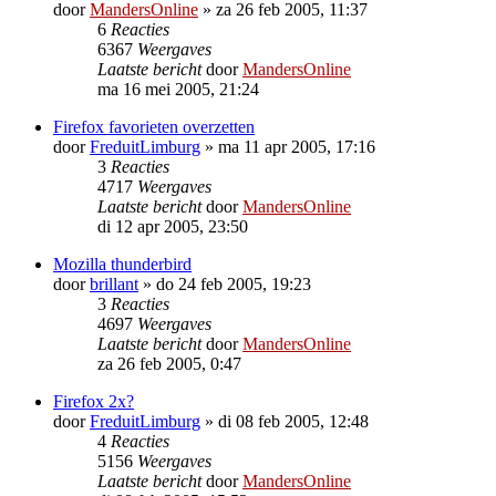
door
MandersOnline
»
za 26 feb 2005, 11:37
6
Reacties
6367
Weergaves
Laatste bericht
door
MandersOnline
ma 16 mei 2005, 21:24
Firefox favorieten overzetten
door
FreduitLimburg
»
ma 11 apr 2005, 17:16
3
Reacties
4717
Weergaves
Laatste bericht
door
MandersOnline
di 12 apr 2005, 23:50
Mozilla thunderbird
door
brillant
»
do 24 feb 2005, 19:23
3
Reacties
4697
Weergaves
Laatste bericht
door
MandersOnline
za 26 feb 2005, 0:47
Firefox 2x?
door
FreduitLimburg
»
di 08 feb 2005, 12:48
4
Reacties
5156
Weergaves
Laatste bericht
door
MandersOnline