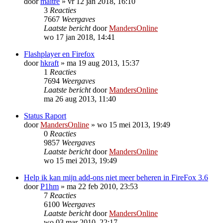
door
maitre
»
vr 12 jan 2018, 16:10
3
Reacties
7667
Weergaves
Laatste bericht
door
MandersOnline
wo 17 jan 2018, 14:41
Flashplayer en Firefox
door
hkraft
»
ma 19 aug 2013, 15:37
1
Reacties
7694
Weergaves
Laatste bericht
door
MandersOnline
ma 26 aug 2013, 11:40
Status Raport
door
MandersOnline
»
wo 15 mei 2013, 19:49
0
Reacties
9857
Weergaves
Laatste bericht
door
MandersOnline
wo 15 mei 2013, 19:49
Help ik kan mijn add-ons niet meer beheren in FireFox 3.6
door
P1hm
»
ma 22 feb 2010, 23:53
7
Reacties
6100
Weergaves
Laatste bericht
door
MandersOnline
wo 03 mar 2010, 22:17