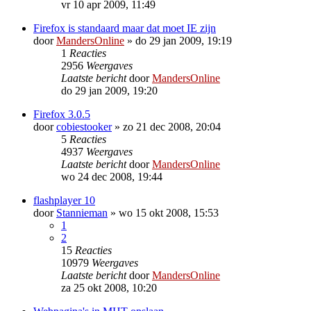
vr 10 apr 2009, 11:49
Firefox is standaard maar dat moet IE zijn
door
MandersOnline
»
do 29 jan 2009, 19:19
1
Reacties
2956
Weergaves
Laatste bericht
door
MandersOnline
do 29 jan 2009, 19:20
Firefox 3.0.5
door
cobiestooker
»
zo 21 dec 2008, 20:04
5
Reacties
4937
Weergaves
Laatste bericht
door
MandersOnline
wo 24 dec 2008, 19:44
flashplayer 10
door
Stannieman
»
wo 15 okt 2008, 15:53
1
2
15
Reacties
10979
Weergaves
Laatste bericht
door
MandersOnline
za 25 okt 2008, 10:20