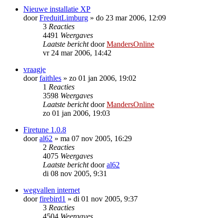
Nieuwe installatie XP
door
FreduitLimburg
»
do 23 mar 2006, 12:09
3
Reacties
4491
Weergaves
Laatste bericht
door
MandersOnline
vr 24 mar 2006, 14:42
vraagje
door
faithles
»
zo 01 jan 2006, 19:02
1
Reacties
3598
Weergaves
Laatste bericht
door
MandersOnline
zo 01 jan 2006, 19:03
Firetune 1.0.8
door
al62
»
ma 07 nov 2005, 16:29
2
Reacties
4075
Weergaves
Laatste bericht
door
al62
di 08 nov 2005, 9:31
wegvallen internet
door
firebird1
»
di 01 nov 2005, 9:37
3
Reacties
4504
Weergaves