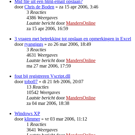
Mid file uit een html-email opslaan?
door
Chris de Boden
»
za 15 apr 2006, 3:46
3
Reacties
4386
Weergaves
Laatste bericht
door
MandersOnline
za 15 apr 2006, 16:59
3 vragen met betrekking tot opslaan en opmerkingen in Excel
door
ryangiggs
»
zo 26 mar 2006, 18:49
3
Reacties
4631
Weergaves
Laatste bericht
door
MandersOnline
ma 27 mar 2006, 17:59
fout bij registreren Vscript.dll
door
tobo07
»
di 21 feb 2006, 20:07
13
Reacties
10542
Weergaves
Laatste bericht
door
MandersOnline
za 04 mar 2006, 18:38
Windows XP
door
klimmer
»
vr 03 mar 2006, 11:12
1
Reacties
3641
Weergaves