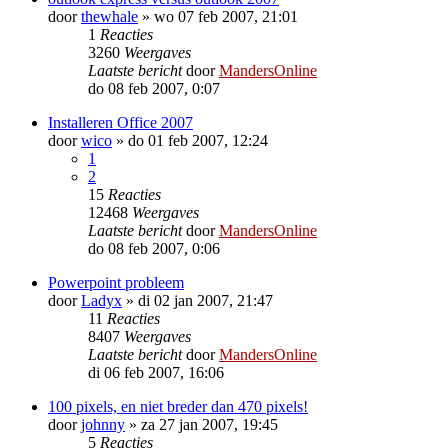
door
thewhale
»
wo 07 feb 2007, 21:01
1
Reacties
3260
Weergaves
Laatste bericht
door
MandersOnline
do 08 feb 2007, 0:07
Installeren Office 2007
door
wico
»
do 01 feb 2007, 12:24
1
2
15
Reacties
12468
Weergaves
Laatste bericht
door
MandersOnline
do 08 feb 2007, 0:06
Powerpoint probleem
door
Ladyx
»
di 02 jan 2007, 21:47
11
Reacties
8407
Weergaves
Laatste bericht
door
MandersOnline
di 06 feb 2007, 16:06
100 pixels, en niet breder dan 470 pixels!
door
johnny
»
za 27 jan 2007, 19:45
5
Reacties