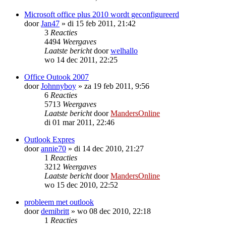
Microsoft office plus 2010 wordt geconfigureerd
door
Jan47
»
di 15 feb 2011, 21:42
3
Reacties
4494
Weergaves
Laatste bericht
door
welhallo
wo 14 dec 2011, 22:25
Office Outook 2007
door
Johnnyboy
»
za 19 feb 2011, 9:56
6
Reacties
5713
Weergaves
Laatste bericht
door
MandersOnline
di 01 mar 2011, 22:46
Outlook Expres
door
annie70
»
di 14 dec 2010, 21:27
1
Reacties
3212
Weergaves
Laatste bericht
door
MandersOnline
wo 15 dec 2010, 22:52
probleem met outlook
door
demibritt
»
wo 08 dec 2010, 22:18
1
Reacties