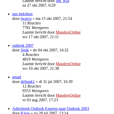
Laatste bericht
door
Jan_Kol
za 27 okt 2007, 0:29
pps bekijken
door
twarco
»
ma 15 okt 2007, 21:54
11
Reacties
7781
Weergaves
Laatste bericht
door
MandersOnline
wo 17 okt 2007, 21:11
outlook 2007
door
Sjeik
»
do 04 okt 2007, 14:32
4
Reacties
4819
Weergaves
Laatste bericht
door
MandersOnline
wo 10 okt 2007, 21:38
gmail
door
defrank1
»
di 31 jul 2007, 16:39
12
Reacties
9553
Weergaves
Laatste bericht
door
MandersOnline
vr 03 aug 2007, 17:23
Adresboek Outlook Express naar Outlook 2003
door
Klaas
»
zo 29 jul 2007, 13:14