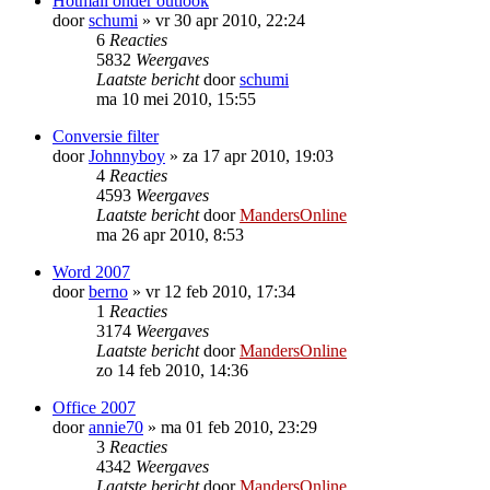
Hotmail onder outlook
door
schumi
»
vr 30 apr 2010, 22:24
6
Reacties
5832
Weergaves
Laatste bericht
door
schumi
ma 10 mei 2010, 15:55
Conversie filter
door
Johnnyboy
»
za 17 apr 2010, 19:03
4
Reacties
4593
Weergaves
Laatste bericht
door
MandersOnline
ma 26 apr 2010, 8:53
Word 2007
door
berno
»
vr 12 feb 2010, 17:34
1
Reacties
3174
Weergaves
Laatste bericht
door
MandersOnline
zo 14 feb 2010, 14:36
Office 2007
door
annie70
»
ma 01 feb 2010, 23:29
3
Reacties
4342
Weergaves
Laatste bericht
door
MandersOnline