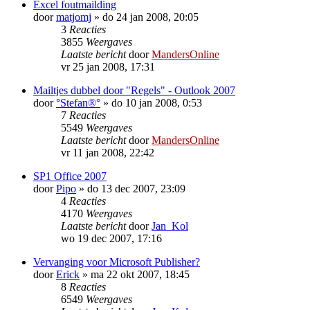
Excel foutmailding
door
matjomj
»
do 24 jan 2008, 20:05
3
Reacties
3855
Weergaves
Laatste bericht
door
MandersOnline
vr 25 jan 2008, 17:31
Mailtjes dubbel door "Regels" - Outlook 2007
door
°Stefan®°
»
do 10 jan 2008, 0:53
7
Reacties
5549
Weergaves
Laatste bericht
door
MandersOnline
vr 11 jan 2008, 22:42
SP1 Office 2007
door
Pipo
»
do 13 dec 2007, 23:09
4
Reacties
4170
Weergaves
Laatste bericht
door
Jan_Kol
wo 19 dec 2007, 17:16
Vervanging voor Microsoft Publisher?
door
Erick
»
ma 22 okt 2007, 18:45
8
Reacties
6549
Weergaves