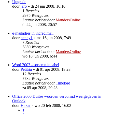
Upgrade
door
jaro
»
di 24 jun 2008, 16:10
1
Reacties
2975
Weergaves
Laatste bericht
door
MandersOnline
di 24 jun 2008, 20:57
e-mailadres in incredimail
door
henny1
»
ma 16 jun 2008, 7:49
7
Reacties
5850
Weergaves
Laatste bericht
door
MandersOnline
wo 18 jun 2008, 6:44
Word 2003 - sorteren in tabel
door
Petitria
»
di 01 apr 2008, 18:28
12
Reacties
7732
Weergaves
Laatste bericht
door
Timelord
za 05 apr 2008, 20:28
Office 2000 Duitse woorden vervormd weergegeven in
Outlook
door
Hakar
»
wo 20 feb 2008, 16:02
1