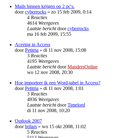
Mails binnen krijgen op 2 pc's.
door
cyberrocks
»
zo 15 feb 2009, 0:14
4
Reacties
4614
Weergaves
Laatste bericht
door
cyberrocks
ma 16 feb 2009, 15:55
Acering in Access
door
Petitria
»
di 11 nov 2008, 15:08
3
Reacties
4195
Weergaves
Laatste bericht
door
MandersOnline
wo 12 nov 2008, 20:30
Hoe importeer ik een Word-tabel in Access?
door
Petitria
»
di 11 nov 2008, 1:01
3
Reacties
4936
Weergaves
Laatste bericht
door
Timelord
di 11 nov 2008, 10:20
Outlook 2007
door
brilars
»
wo 15 okt 2008, 11:02
5
Reacties
5113
Weergaves