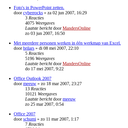
Foto's in PowerPoint zetten.
door
cyberrocks
»
za 02 jun 2007, 16:29
3
Reacties
4075
Weergaves
Laatste bericht
door
MandersOnline
zo 03 jun 2007, 16:50
Met meerdere personen werken in één werkmap van Excel.
door
brilars
»
di 08 mei 2007, 22:10
5
Reacties
5196
Weergaves
Laatste bericht
door
MandersOnline
do 17 mei 2007, 9:22
Office Outlook 2007
door
meeuw
»
zo 18 mar 2007, 23:27
13
Reacties
10121
Weergaves
Laatste bericht
door
meeuw
zo 25 mar 2007, 0:54
Office 2007
door
schumi
»
zo 11 mar 2007, 1:17
7
Reacties