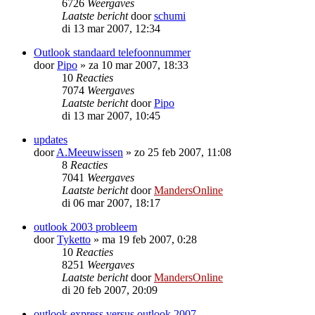
6726
Weergaves
Laatste bericht
door
schumi
di 13 mar 2007, 12:34
Outlook standaard telefoonnummer
door
Pipo
»
za 10 mar 2007, 18:33
10
Reacties
7074
Weergaves
Laatste bericht
door
Pipo
di 13 mar 2007, 10:45
updates
door
A.Meeuwissen
»
zo 25 feb 2007, 11:08
8
Reacties
7041
Weergaves
Laatste bericht
door
MandersOnline
di 06 mar 2007, 18:17
outlook 2003 probleem
door
Tyketto
»
ma 19 feb 2007, 0:28
10
Reacties
8251
Weergaves
Laatste bericht
door
MandersOnline
di 20 feb 2007, 20:09
outlook express versus outlook 2007