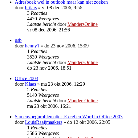
Adresboek wel in outlook maar kan niet zoeken
door
brilars
»
vr 08 dec 2006, 9:56
3
Reacties
4470
Weergaves
Laatste bericht
door
MandersOnline
vr 08 dec 2006, 21:56
usb
door
henny1
»
do 23 nov 2006, 15:09
1
Reacties
3530
Weergaves
Laatste bericht
door
MandersOnline
do 23 nov 2006, 18:51
Office 2003
door
Klaas
»
ma 23 okt 2006, 12:29
5
Reacties
5140
Weergaves
Laatste bericht
door
MandersOnline
ma 23 okt 2006, 16:21
Samenvoegproblematiek Excel en Word in Office 2003
door
LouisRaaijmaakers
»
do 12 okt 2006, 22:05
1
Reacties
3586
Weergaves