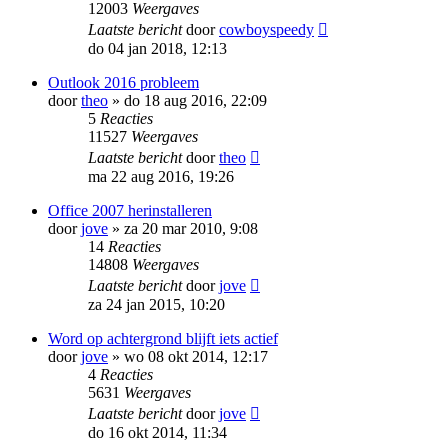
12003
Weergaves
Laatste bericht
door
cowboyspeedy
do 04 jan 2018, 12:13
Outlook 2016 probleem
door
theo
»
do 18 aug 2016, 22:09
5
Reacties
11527
Weergaves
Laatste bericht
door
theo
ma 22 aug 2016, 19:26
Office 2007 herinstalleren
door
jove
»
za 20 mar 2010, 9:08
14
Reacties
14808
Weergaves
Laatste bericht
door
jove
za 24 jan 2015, 10:20
Word op achtergrond blijft iets actief
door
jove
»
wo 08 okt 2014, 12:17
4
Reacties
5631
Weergaves
Laatste bericht
door
jove
do 16 okt 2014, 11:34