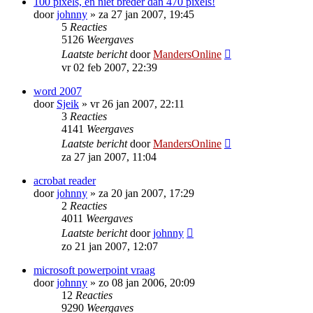
100 pixels, en niet breder dan 470 pixels!
door
johnny
»
za 27 jan 2007, 19:45
5
Reacties
5126
Weergaves
Laatste bericht
door
MandersOnline
vr 02 feb 2007, 22:39
word 2007
door
Sjeik
»
vr 26 jan 2007, 22:11
3
Reacties
4141
Weergaves
Laatste bericht
door
MandersOnline
za 27 jan 2007, 11:04
acrobat reader
door
johnny
»
za 20 jan 2007, 17:29
2
Reacties
4011
Weergaves
Laatste bericht
door
johnny
zo 21 jan 2007, 12:07
microsoft powerpoint vraag
door
johnny
»
zo 08 jan 2006, 20:09
12
Reacties
9290
Weergaves