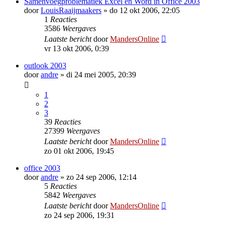
Samenvoegproblematiek Excel en Word in Office 2003
door
LouisRaaijmaakers
»
do 12 okt 2006, 22:05
1
Reacties
3586
Weergaves
Laatste bericht
door
MandersOnline
vr 13 okt 2006, 0:39
outlook 2003
door
andre
»
di 24 mei 2005, 20:39
1
2
3
39
Reacties
27399
Weergaves
Laatste bericht
door
MandersOnline
zo 01 okt 2006, 19:45
office 2003
door
andre
»
zo 24 sep 2006, 12:14
5
Reacties
5842
Weergaves
Laatste bericht
door
MandersOnline
zo 24 sep 2006, 19:31