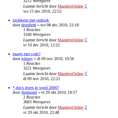
3212
Weergaves
Laatste bericht
door
MandersOnline
wo 15 dec 2010, 22:52
probleem met outlook
door
demibritt
»
wo 08 dec 2010, 22:18
1
Reacties
3340
Weergaves
Laatste bericht
door
MandersOnline
vr 10 dec 2010, 12:22
mapje met code?
door
johnny
»
di 09 nov 2010, 10:56
1
Reacties
3221
Weergaves
Laatste bericht
door
MandersOnline
di 09 nov 2010, 22:21
*,docx lezen in word 2000?
door
jhelmond
»
vr 29 okt 2010, 18:57
2
Reacties
3683
Weergaves
Laatste bericht
door
MandersOnline
vr 29 okt 2010, 22:48