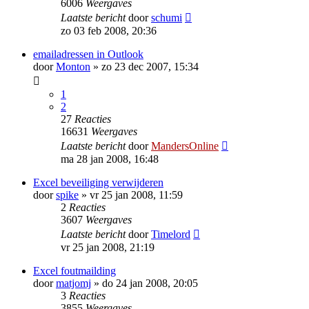
6006
Weergaves
Laatste bericht
door
schumi
zo 03 feb 2008, 20:36
emailadressen in Outlook
door
Monton
»
zo 23 dec 2007, 15:34
1
2
27
Reacties
16631
Weergaves
Laatste bericht
door
MandersOnline
ma 28 jan 2008, 16:48
Excel beveiliging verwijderen
door
spike
»
vr 25 jan 2008, 11:59
2
Reacties
3607
Weergaves
Laatste bericht
door
Timelord
vr 25 jan 2008, 21:19
Excel foutmailding
door
matjomj
»
do 24 jan 2008, 20:05
3
Reacties
3855
Weergaves