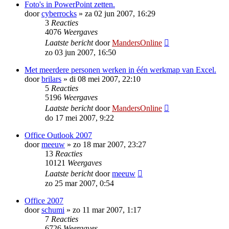
Foto's in PowerPoint zetten.
door
cyberrocks
»
za 02 jun 2007, 16:29
3
Reacties
4076
Weergaves
Laatste bericht
door
MandersOnline
zo 03 jun 2007, 16:50
Met meerdere personen werken in één werkmap van Excel.
door
brilars
»
di 08 mei 2007, 22:10
5
Reacties
5196
Weergaves
Laatste bericht
door
MandersOnline
do 17 mei 2007, 9:22
Office Outlook 2007
door
meeuw
»
zo 18 mar 2007, 23:27
13
Reacties
10121
Weergaves
Laatste bericht
door
meeuw
zo 25 mar 2007, 0:54
Office 2007
door
schumi
»
zo 11 mar 2007, 1:17
7
Reacties
6726
Weergaves