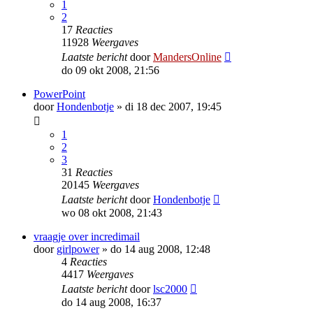
1
2
17
Reacties
11928
Weergaves
Laatste bericht
door
MandersOnline
do 09 okt 2008, 21:56
PowerPoint
door
Hondenbotje
»
di 18 dec 2007, 19:45
1
2
3
31
Reacties
20145
Weergaves
Laatste bericht
door
Hondenbotje
wo 08 okt 2008, 21:43
vraagje over incredimail
door
girlpower
»
do 14 aug 2008, 12:48
4
Reacties
4417
Weergaves
Laatste bericht
door
lsc2000
do 14 aug 2008, 16:37