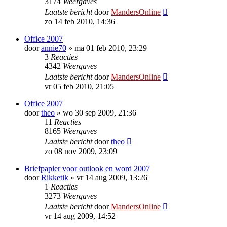
3174
Weergaves
Laatste bericht
door
MandersOnline
zo 14 feb 2010, 14:36
Office 2007
door
annie70
»
ma 01 feb 2010, 23:29
3
Reacties
4342
Weergaves
Laatste bericht
door
MandersOnline
vr 05 feb 2010, 21:05
Office 2007
door
theo
»
wo 30 sep 2009, 21:36
11
Reacties
8165
Weergaves
Laatste bericht
door
theo
zo 08 nov 2009, 23:09
Briefpapier voor outlook en word 2007
door
Rikketik
»
vr 14 aug 2009, 13:26
1
Reacties
3273
Weergaves
Laatste bericht
door
MandersOnline
vr 14 aug 2009, 14:52