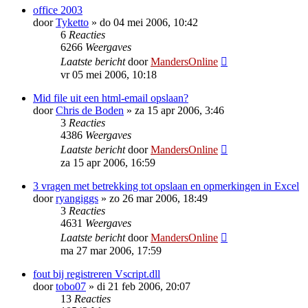
office 2003
door
Tyketto
»
do 04 mei 2006, 10:42
6
Reacties
6266
Weergaves
Laatste bericht
door
MandersOnline
vr 05 mei 2006, 10:18
Mid file uit een html-email opslaan?
door
Chris de Boden
»
za 15 apr 2006, 3:46
3
Reacties
4386
Weergaves
Laatste bericht
door
MandersOnline
za 15 apr 2006, 16:59
3 vragen met betrekking tot opslaan en opmerkingen in Excel
door
ryangiggs
»
zo 26 mar 2006, 18:49
3
Reacties
4631
Weergaves
Laatste bericht
door
MandersOnline
ma 27 mar 2006, 17:59
fout bij registreren Vscript.dll
door
tobo07
»
di 21 feb 2006, 20:07
13
Reacties