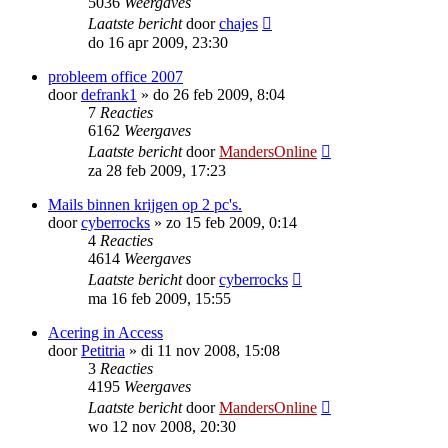
5036
Weergaves
Laatste bericht
door
chajes
do 16 apr 2009, 23:30
probleem office 2007
door
defrank1
»
do 26 feb 2009, 8:04
7
Reacties
6162
Weergaves
Laatste bericht
door
MandersOnline
za 28 feb 2009, 17:23
Mails binnen krijgen op 2 pc's.
door
cyberrocks
»
zo 15 feb 2009, 0:14
4
Reacties
4614
Weergaves
Laatste bericht
door
cyberrocks
ma 16 feb 2009, 15:55
Acering in Access
door
Petitria
»
di 11 nov 2008, 15:08
3
Reacties
4195
Weergaves
Laatste bericht
door
MandersOnline
wo 12 nov 2008, 20:30