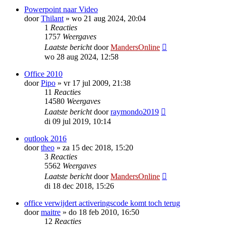
Powerpoint naar Video
door
Thilant
»
wo 21 aug 2024, 20:04
1
Reacties
1757
Weergaves
Laatste bericht
door
MandersOnline
wo 28 aug 2024, 12:58
Office 2010
door
Pipo
»
vr 17 jul 2009, 21:38
11
Reacties
14580
Weergaves
Laatste bericht
door
raymondo2019
di 09 jul 2019, 10:14
outlook 2016
door
theo
»
za 15 dec 2018, 15:20
3
Reacties
5562
Weergaves
Laatste bericht
door
MandersOnline
di 18 dec 2018, 15:26
office verwijdert activeringscode komt toch terug
door
maitre
»
do 18 feb 2010, 16:50
12
Reacties