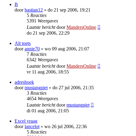
B
door
bastian12
»
do 21 sep 2006, 19:21
5
Reacties
5391
Weergaves
Laatste bericht
door
MandersOnline
do 21 sep 2006, 22:29
Alt toets
door
annie70
»
wo 09 aug 2006, 21:07
7
Reacties
6342
Weergaves
Laatste bericht
door
MandersOnline
vr 11 aug 2006, 18:55
adresboek
door
mustangpiet
»
do 27 jul 2006, 21:35
3
Reacties
4654
Weergaves
Laatste bericht
door
mustangpiet
di 01 aug 2006, 21:05
Excel vraag
door
lancelot
»
wo 26 jul 2006, 22:36
5
Reacties