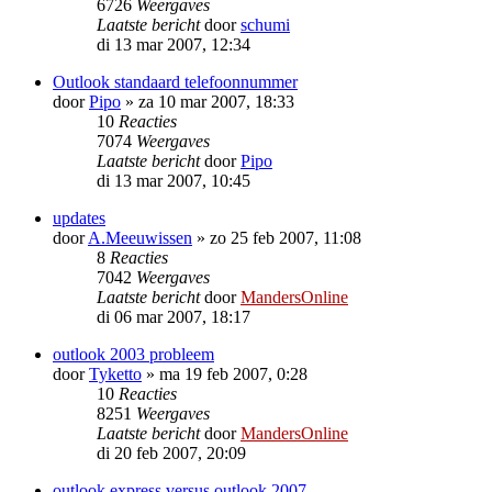
6726
Weergaves
Laatste bericht
door
schumi
di 13 mar 2007, 12:34
Outlook standaard telefoonnummer
door
Pipo
»
za 10 mar 2007, 18:33
10
Reacties
7074
Weergaves
Laatste bericht
door
Pipo
di 13 mar 2007, 10:45
updates
door
A.Meeuwissen
»
zo 25 feb 2007, 11:08
8
Reacties
7042
Weergaves
Laatste bericht
door
MandersOnline
di 06 mar 2007, 18:17
outlook 2003 probleem
door
Tyketto
»
ma 19 feb 2007, 0:28
10
Reacties
8251
Weergaves
Laatste bericht
door
MandersOnline
di 20 feb 2007, 20:09
outlook express versus outlook 2007