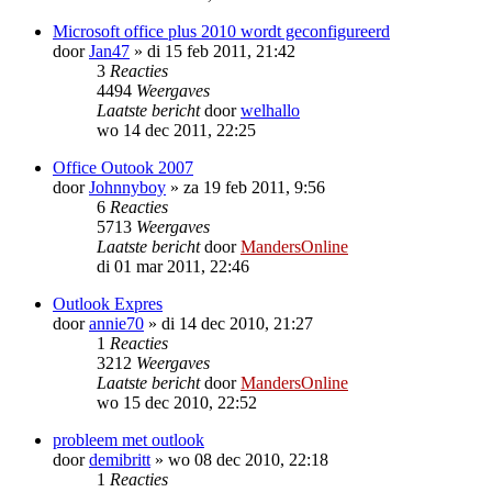
Microsoft office plus 2010 wordt geconfigureerd
door
Jan47
»
di 15 feb 2011, 21:42
3
Reacties
4494
Weergaves
Laatste bericht
door
welhallo
wo 14 dec 2011, 22:25
Office Outook 2007
door
Johnnyboy
»
za 19 feb 2011, 9:56
6
Reacties
5713
Weergaves
Laatste bericht
door
MandersOnline
di 01 mar 2011, 22:46
Outlook Expres
door
annie70
»
di 14 dec 2010, 21:27
1
Reacties
3212
Weergaves
Laatste bericht
door
MandersOnline
wo 15 dec 2010, 22:52
probleem met outlook
door
demibritt
»
wo 08 dec 2010, 22:18
1
Reacties