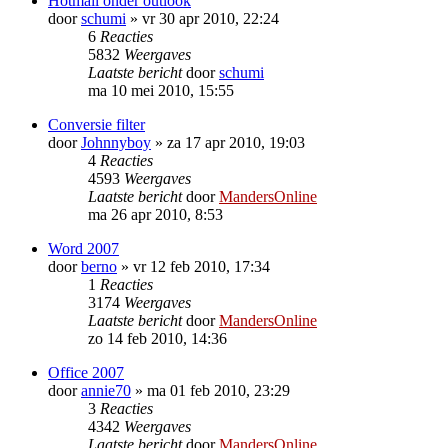
Hotmail onder outlook
door
schumi
»
vr 30 apr 2010, 22:24
6
Reacties
5832
Weergaves
Laatste bericht
door
schumi
ma 10 mei 2010, 15:55
Conversie filter
door
Johnnyboy
»
za 17 apr 2010, 19:03
4
Reacties
4593
Weergaves
Laatste bericht
door
MandersOnline
ma 26 apr 2010, 8:53
Word 2007
door
berno
»
vr 12 feb 2010, 17:34
1
Reacties
3174
Weergaves
Laatste bericht
door
MandersOnline
zo 14 feb 2010, 14:36
Office 2007
door
annie70
»
ma 01 feb 2010, 23:29
3
Reacties
4342
Weergaves
Laatste bericht
door
MandersOnline