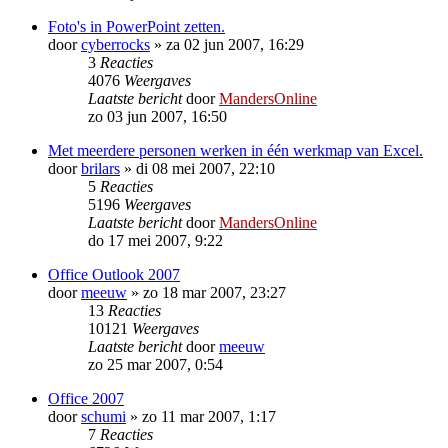
Foto's in PowerPoint zetten.
door
cyberrocks
»
za 02 jun 2007, 16:29
3
Reacties
4076
Weergaves
Laatste bericht
door
MandersOnline
zo 03 jun 2007, 16:50
Met meerdere personen werken in één werkmap van Excel.
door
brilars
»
di 08 mei 2007, 22:10
5
Reacties
5196
Weergaves
Laatste bericht
door
MandersOnline
do 17 mei 2007, 9:22
Office Outlook 2007
door
meeuw
»
zo 18 mar 2007, 23:27
13
Reacties
10121
Weergaves
Laatste bericht
door
meeuw
zo 25 mar 2007, 0:54
Office 2007
door
schumi
»
zo 11 mar 2007, 1:17
7
Reacties