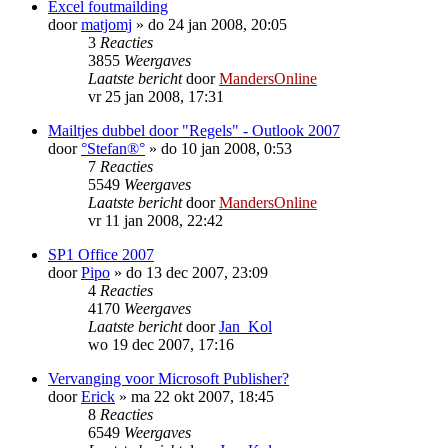
Excel foutmailding
door
matjomj
»
do 24 jan 2008, 20:05
3
Reacties
3855
Weergaves
Laatste bericht
door
MandersOnline
vr 25 jan 2008, 17:31
Mailtjes dubbel door "Regels" - Outlook 2007
door
°Stefan®°
»
do 10 jan 2008, 0:53
7
Reacties
5549
Weergaves
Laatste bericht
door
MandersOnline
vr 11 jan 2008, 22:42
SP1 Office 2007
door
Pipo
»
do 13 dec 2007, 23:09
4
Reacties
4170
Weergaves
Laatste bericht
door
Jan_Kol
wo 19 dec 2007, 17:16
Vervanging voor Microsoft Publisher?
door
Erick
»
ma 22 okt 2007, 18:45
8
Reacties
6549
Weergaves