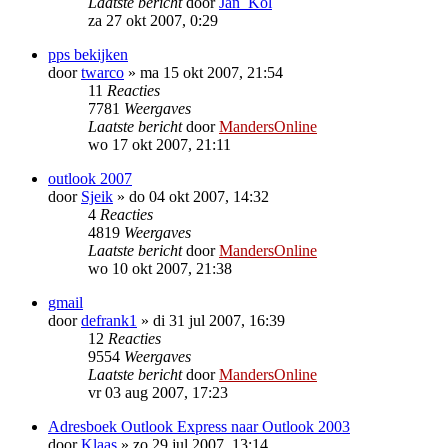
Laatste bericht
door
Jan_Kol
za 27 okt 2007, 0:29
pps bekijken
door
twarco
»
ma 15 okt 2007, 21:54
11
Reacties
7781
Weergaves
Laatste bericht
door
MandersOnline
wo 17 okt 2007, 21:11
outlook 2007
door
Sjeik
»
do 04 okt 2007, 14:32
4
Reacties
4819
Weergaves
Laatste bericht
door
MandersOnline
wo 10 okt 2007, 21:38
gmail
door
defrank1
»
di 31 jul 2007, 16:39
12
Reacties
9554
Weergaves
Laatste bericht
door
MandersOnline
vr 03 aug 2007, 17:23
Adresboek Outlook Express naar Outlook 2003
door
Klaas
»
zo 29 jul 2007, 13:14