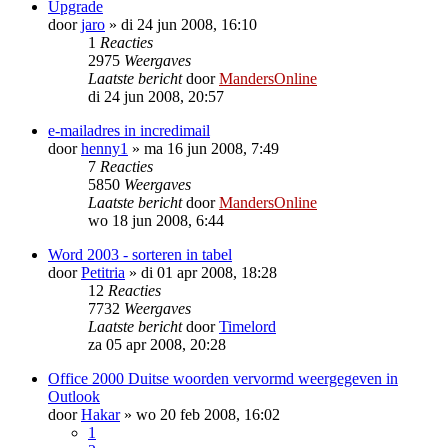
Upgrade
door
jaro
»
di 24 jun 2008, 16:10
1
Reacties
2975
Weergaves
Laatste bericht
door
MandersOnline
di 24 jun 2008, 20:57
e-mailadres in incredimail
door
henny1
»
ma 16 jun 2008, 7:49
7
Reacties
5850
Weergaves
Laatste bericht
door
MandersOnline
wo 18 jun 2008, 6:44
Word 2003 - sorteren in tabel
door
Petitria
»
di 01 apr 2008, 18:28
12
Reacties
7732
Weergaves
Laatste bericht
door
Timelord
za 05 apr 2008, 20:28
Office 2000 Duitse woorden vervormd weergegeven in
Outlook
door
Hakar
»
wo 20 feb 2008, 16:02
1