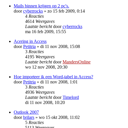
Mails binnen krijgen op 2 pc's.
door
cyberrocks
»
zo 15 feb 2009, 0:14
4
Reacties
4614
Weergaves
Laatste bericht
door
cyberrocks
ma 16 feb 2009, 15:55
Acering in Access
door
Petitria
»
di 11 nov 2008, 15:08
3
Reacties
4195
Weergaves
Laatste bericht
door
MandersOnline
wo 12 nov 2008, 20:30
Hoe importeer ik een Word-tabel in Access?
door
Petitria
»
di 11 nov 2008, 1:01
3
Reacties
4936
Weergaves
Laatste bericht
door
Timelord
di 11 nov 2008, 10:20
Outlook 2007
door
brilars
»
wo 15 okt 2008, 11:02
5
Reacties
5113
Weergaves