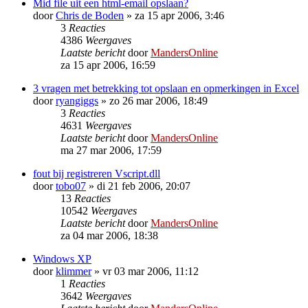
Mid file uit een html-email opslaan?
door
Chris de Boden
»
za 15 apr 2006, 3:46
3
Reacties
4386
Weergaves
Laatste bericht
door
MandersOnline
za 15 apr 2006, 16:59
3 vragen met betrekking tot opslaan en opmerkingen in Excel
door
ryangiggs
»
zo 26 mar 2006, 18:49
3
Reacties
4631
Weergaves
Laatste bericht
door
MandersOnline
ma 27 mar 2006, 17:59
fout bij registreren Vscript.dll
door
tobo07
»
di 21 feb 2006, 20:07
13
Reacties
10542
Weergaves
Laatste bericht
door
MandersOnline
za 04 mar 2006, 18:38
Windows XP
door
klimmer
»
vr 03 mar 2006, 11:12
1
Reacties
3642
Weergaves