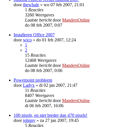
door
thewhale
»
wo 07 feb 2007, 21:01
1
Reacties
3260
Weergaves
Laatste bericht
door
MandersOnline
do 08 feb 2007, 0:07
Installeren Office 2007
door
wico
»
do 01 feb 2007, 12:24
1
2
15
Reacties
12468
Weergaves
Laatste bericht
door
MandersOnline
do 08 feb 2007, 0:06
Powerpoint probleem
door
Ladyx
»
di 02 jan 2007, 21:47
11
Reacties
8407
Weergaves
Laatste bericht
door
MandersOnline
di 06 feb 2007, 16:06
100 pixels, en niet breder dan 470 pixels!
door
johnny
»
za 27 jan 2007, 19:45
5
Reacties