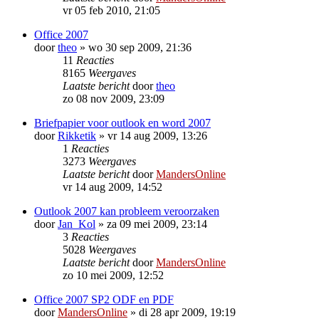
vr 05 feb 2010, 21:05
Office 2007
door
theo
»
wo 30 sep 2009, 21:36
11
Reacties
8165
Weergaves
Laatste bericht
door
theo
zo 08 nov 2009, 23:09
Briefpapier voor outlook en word 2007
door
Rikketik
»
vr 14 aug 2009, 13:26
1
Reacties
3273
Weergaves
Laatste bericht
door
MandersOnline
vr 14 aug 2009, 14:52
Outlook 2007 kan probleem veroorzaken
door
Jan_Kol
»
za 09 mei 2009, 23:14
3
Reacties
5028
Weergaves
Laatste bericht
door
MandersOnline
zo 10 mei 2009, 12:52
Office 2007 SP2 ODF en PDF
door
MandersOnline
»
di 28 apr 2009, 19:19