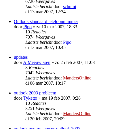
6726
Weergaves
Laatste bericht
door
schumi
di 13 mar 2007, 12:34
Outlook standaard telefoonnummer
door
Pipo
»
za 10 mar 2007, 18:33
10
Reacties
7074
Weergaves
Laatste bericht
door
Pipo
di 13 mar 2007, 10:45
updates
door
A.Meeuwissen
»
zo 25 feb 2007, 11:08
8
Reacties
7042
Weergaves
Laatste bericht
door
MandersOnline
di 06 mar 2007, 18:17
outlook 2003 probleem
door
Tyketto
»
ma 19 feb 2007, 0:28
10
Reacties
8251
Weergaves
Laatste bericht
door
MandersOnline
di 20 feb 2007, 20:09
outlook express versus outlook 2007