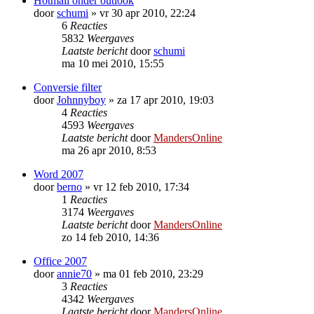
Hotmail onder outlook
door
schumi
»
vr 30 apr 2010, 22:24
6
Reacties
5832
Weergaves
Laatste bericht
door
schumi
ma 10 mei 2010, 15:55
Conversie filter
door
Johnnyboy
»
za 17 apr 2010, 19:03
4
Reacties
4593
Weergaves
Laatste bericht
door
MandersOnline
ma 26 apr 2010, 8:53
Word 2007
door
berno
»
vr 12 feb 2010, 17:34
1
Reacties
3174
Weergaves
Laatste bericht
door
MandersOnline
zo 14 feb 2010, 14:36
Office 2007
door
annie70
»
ma 01 feb 2010, 23:29
3
Reacties
4342
Weergaves
Laatste bericht
door
MandersOnline