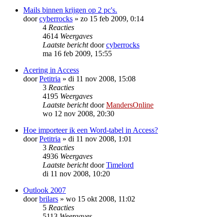
Mails binnen krijgen op 2 pc's.
door
cyberrocks
»
zo 15 feb 2009, 0:14
4
Reacties
4614
Weergaves
Laatste bericht
door
cyberrocks
ma 16 feb 2009, 15:55
Acering in Access
door
Petitria
»
di 11 nov 2008, 15:08
3
Reacties
4195
Weergaves
Laatste bericht
door
MandersOnline
wo 12 nov 2008, 20:30
Hoe importeer ik een Word-tabel in Access?
door
Petitria
»
di 11 nov 2008, 1:01
3
Reacties
4936
Weergaves
Laatste bericht
door
Timelord
di 11 nov 2008, 10:20
Outlook 2007
door
brilars
»
wo 15 okt 2008, 11:02
5
Reacties
5113
Weergaves