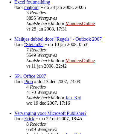
Excel foutmailding
door
matjomj
»
do 24 jan 2008, 20:05
3
Reacties
3855
Weergaves
Laatste bericht
door
MandersOnline
vr 25 jan 2008, 17:31
Mailtjes dubbel door "Regels" - Outlook 2007
door
°Stefan®°
»
do 10 jan 2008, 0:53
7
Reacties
5549
Weergaves
Laatste bericht
door
MandersOnline
vr 11 jan 2008, 22:42
SP1 Office 2007
door
Pipo
»
do 13 dec 2007, 23:09
4
Reacties
4170
Weergaves
Laatste bericht
door
Jan_Kol
wo 19 dec 2007, 17:16
Vervanging voor Microsoft Publisher?
door
Erick
»
ma 22 okt 2007, 18:45
8
Reacties
6549
Weergaves