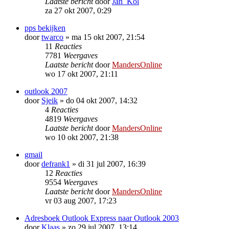
Laatste bericht
door
Jan_Kol
za 27 okt 2007, 0:29
pps bekijken
door
twarco
»
ma 15 okt 2007, 21:54
11
Reacties
7781
Weergaves
Laatste bericht
door
MandersOnline
wo 17 okt 2007, 21:11
outlook 2007
door
Sjeik
»
do 04 okt 2007, 14:32
4
Reacties
4819
Weergaves
Laatste bericht
door
MandersOnline
wo 10 okt 2007, 21:38
gmail
door
defrank1
»
di 31 jul 2007, 16:39
12
Reacties
9554
Weergaves
Laatste bericht
door
MandersOnline
vr 03 aug 2007, 17:23
Adresboek Outlook Express naar Outlook 2003
door
Klaas
»
zo 29 jul 2007, 13:14