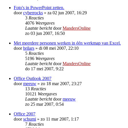
Foto's in PowerPoint zetten.
door
cyberrocks
»
za 02 jun 2007, 16:29
3
Reacties
4076
Weergaves
Laatste bericht
door
MandersOnline
zo 03 jun 2007, 16:50
Met meerdere personen werken in één werkmap van Excel.
door
brilars
»
di 08 mei 2007, 22:10
5
Reacties
5196
Weergaves
Laatste bericht
door
MandersOnline
do 17 mei 2007, 9:22
Office Outlook 2007
door
meeuw
»
zo 18 mar 2007, 23:27
13
Reacties
10121
Weergaves
Laatste bericht
door
meeuw
zo 25 mar 2007, 0:54
Office 2007
door
schumi
»
zo 11 mar 2007, 1:17
7
Reacties