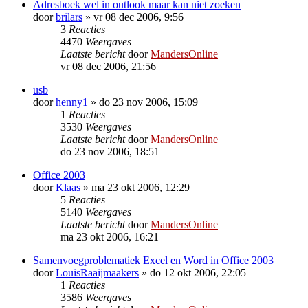
Adresboek wel in outlook maar kan niet zoeken
door
brilars
»
vr 08 dec 2006, 9:56
3
Reacties
4470
Weergaves
Laatste bericht
door
MandersOnline
vr 08 dec 2006, 21:56
usb
door
henny1
»
do 23 nov 2006, 15:09
1
Reacties
3530
Weergaves
Laatste bericht
door
MandersOnline
do 23 nov 2006, 18:51
Office 2003
door
Klaas
»
ma 23 okt 2006, 12:29
5
Reacties
5140
Weergaves
Laatste bericht
door
MandersOnline
ma 23 okt 2006, 16:21
Samenvoegproblematiek Excel en Word in Office 2003
door
LouisRaaijmaakers
»
do 12 okt 2006, 22:05
1
Reacties
3586
Weergaves