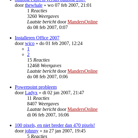
door
thewhale
»
wo 07 feb 2007, 21:01
1
Reacties
3260
Weergaves
Laatste bericht
door
MandersOnline
do 08 feb 2007, 0:07
Installeren Office 2007
door
wico
»
do 01 feb 2007, 12:24
1
2
15
Reacties
12468
Weergaves
Laatste bericht
door
MandersOnline
do 08 feb 2007, 0:06
Powerpoint probleem
door
Ladyx
»
di 02 jan 2007, 21:47
11
Reacties
8407
Weergaves
Laatste bericht
door
MandersOnline
di 06 feb 2007, 16:06
100 pixels, en niet breder dan 470 pixels!
door
johnny
»
za 27 jan 2007, 19:45
5
Reacties