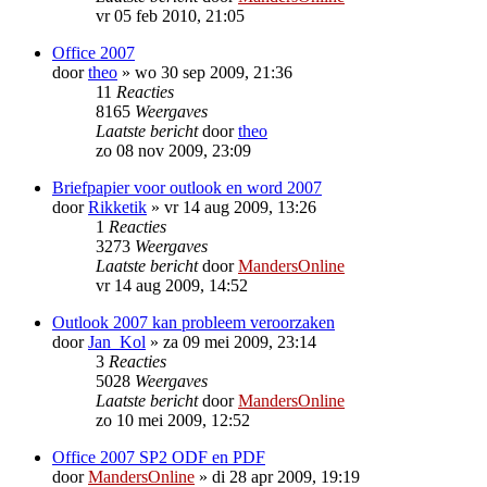
vr 05 feb 2010, 21:05
Office 2007
door
theo
»
wo 30 sep 2009, 21:36
11
Reacties
8165
Weergaves
Laatste bericht
door
theo
zo 08 nov 2009, 23:09
Briefpapier voor outlook en word 2007
door
Rikketik
»
vr 14 aug 2009, 13:26
1
Reacties
3273
Weergaves
Laatste bericht
door
MandersOnline
vr 14 aug 2009, 14:52
Outlook 2007 kan probleem veroorzaken
door
Jan_Kol
»
za 09 mei 2009, 23:14
3
Reacties
5028
Weergaves
Laatste bericht
door
MandersOnline
zo 10 mei 2009, 12:52
Office 2007 SP2 ODF en PDF
door
MandersOnline
»
di 28 apr 2009, 19:19