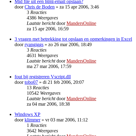
Mid file uit een html-email opslaan?
door
Chris de Boden
»
za 15 apr 2006, 3:46
3
Reacties
4386
Weergaves
Laatste bericht
door
MandersOnline
za 15 apr 2006, 16:59
3 vragen met betrekking tot opslaan en opmerkingen in Excel
door
ryangiggs
»
zo 26 mar 2006, 18:49
3
Reacties
4631
Weergaves
Laatste bericht
door
MandersOnline
ma 27 mar 2006, 17:59
fout bij registreren Vscript.dll
door
tobo07
»
di 21 feb 2006, 20:07
13
Reacties
10542
Weergaves
Laatste bericht
door
MandersOnline
za 04 mar 2006, 18:38
Windows XP
door
klimmer
»
vr 03 mar 2006, 11:12
1
Reacties
3642
Weergaves