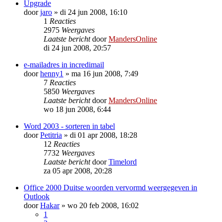
Upgrade
door
jaro
»
di 24 jun 2008, 16:10
1
Reacties
2975
Weergaves
Laatste bericht
door
MandersOnline
di 24 jun 2008, 20:57
e-mailadres in incredimail
door
henny1
»
ma 16 jun 2008, 7:49
7
Reacties
5850
Weergaves
Laatste bericht
door
MandersOnline
wo 18 jun 2008, 6:44
Word 2003 - sorteren in tabel
door
Petitria
»
di 01 apr 2008, 18:28
12
Reacties
7732
Weergaves
Laatste bericht
door
Timelord
za 05 apr 2008, 20:28
Office 2000 Duitse woorden vervormd weergegeven in
Outlook
door
Hakar
»
wo 20 feb 2008, 16:02
1