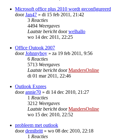
Microsoft office plus 2010 wordt geconfigureerd
door
Jan47
»
di 15 feb 2011, 21:42
3
Reacties
4494
Weergaves
Laatste bericht
door
welhallo
wo 14 dec 2011, 22:25
Office Outook 2007
door
Johnnyboy
»
za 19 feb 2011, 9:56
6
Reacties
5713
Weergaves
Laatste bericht
door
MandersOnline
di 01 mar 2011, 22:46
Outlook Expres
door
annie70
»
di 14 dec 2010, 21:27
1
Reacties
3212
Weergaves
Laatste bericht
door
MandersOnline
wo 15 dec 2010, 22:52
probleem met outlook
door
demibritt
»
wo 08 dec 2010, 22:18
1
Reacties