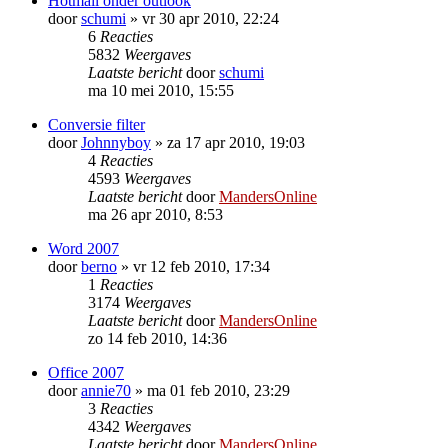
Hotmail onder outlook
door
schumi
»
vr 30 apr 2010, 22:24
6
Reacties
5832
Weergaves
Laatste bericht
door
schumi
ma 10 mei 2010, 15:55
Conversie filter
door
Johnnyboy
»
za 17 apr 2010, 19:03
4
Reacties
4593
Weergaves
Laatste bericht
door
MandersOnline
ma 26 apr 2010, 8:53
Word 2007
door
berno
»
vr 12 feb 2010, 17:34
1
Reacties
3174
Weergaves
Laatste bericht
door
MandersOnline
zo 14 feb 2010, 14:36
Office 2007
door
annie70
»
ma 01 feb 2010, 23:29
3
Reacties
4342
Weergaves
Laatste bericht
door
MandersOnline