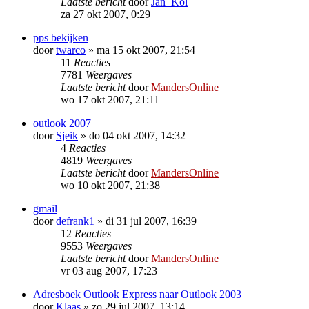
Laatste bericht
door
Jan_Kol
za 27 okt 2007, 0:29
pps bekijken
door
twarco
»
ma 15 okt 2007, 21:54
11
Reacties
7781
Weergaves
Laatste bericht
door
MandersOnline
wo 17 okt 2007, 21:11
outlook 2007
door
Sjeik
»
do 04 okt 2007, 14:32
4
Reacties
4819
Weergaves
Laatste bericht
door
MandersOnline
wo 10 okt 2007, 21:38
gmail
door
defrank1
»
di 31 jul 2007, 16:39
12
Reacties
9553
Weergaves
Laatste bericht
door
MandersOnline
vr 03 aug 2007, 17:23
Adresboek Outlook Express naar Outlook 2003
door
Klaas
»
zo 29 jul 2007, 13:14