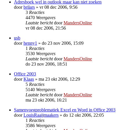
Adresboek wel in outlook maar kan niet zoeken
door
brilars
»
vr 08 dec 2006, 9:56
3
Reacties
4470
Weergaves
Laatste bericht
door
MandersOnline
vr 08 dec 2006, 21:56
usb
door
henny1
»
do 23 nov 2006, 15:09
1
Reacties
3530
Weergaves
Laatste bericht
door
MandersOnline
do 23 nov 2006, 18:51
Office 2003
door
Klaas
»
ma 23 okt 2006, 12:29
5
Reacties
5140
Weergaves
Laatste bericht
door
MandersOnline
ma 23 okt 2006, 16:21
Samenvoegproblematiek Excel en Word in Office 2003
door
LouisRaaijmaakers
»
do 12 okt 2006, 22:05
1
Reacties
3586
Weergaves