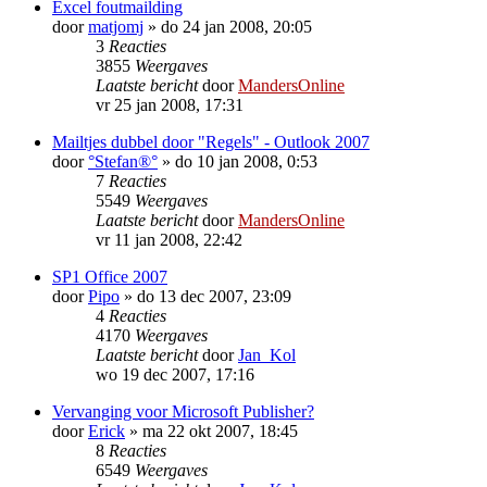
Excel foutmailding
door
matjomj
»
do 24 jan 2008, 20:05
3
Reacties
3855
Weergaves
Laatste bericht
door
MandersOnline
vr 25 jan 2008, 17:31
Mailtjes dubbel door "Regels" - Outlook 2007
door
°Stefan®°
»
do 10 jan 2008, 0:53
7
Reacties
5549
Weergaves
Laatste bericht
door
MandersOnline
vr 11 jan 2008, 22:42
SP1 Office 2007
door
Pipo
»
do 13 dec 2007, 23:09
4
Reacties
4170
Weergaves
Laatste bericht
door
Jan_Kol
wo 19 dec 2007, 17:16
Vervanging voor Microsoft Publisher?
door
Erick
»
ma 22 okt 2007, 18:45
8
Reacties
6549
Weergaves