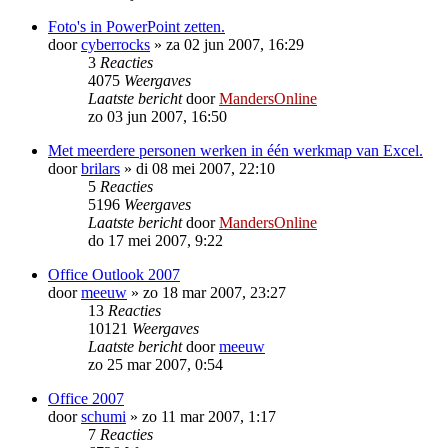
Foto's in PowerPoint zetten.
door
cyberrocks
»
za 02 jun 2007, 16:29
3
Reacties
4075
Weergaves
Laatste bericht
door
MandersOnline
zo 03 jun 2007, 16:50
Met meerdere personen werken in één werkmap van Excel.
door
brilars
»
di 08 mei 2007, 22:10
5
Reacties
5196
Weergaves
Laatste bericht
door
MandersOnline
do 17 mei 2007, 9:22
Office Outlook 2007
door
meeuw
»
zo 18 mar 2007, 23:27
13
Reacties
10121
Weergaves
Laatste bericht
door
meeuw
zo 25 mar 2007, 0:54
Office 2007
door
schumi
»
zo 11 mar 2007, 1:17
7
Reacties