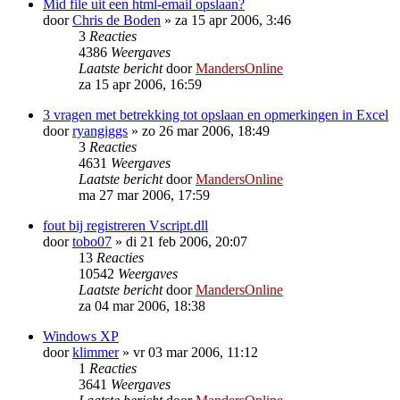
Mid file uit een html-email opslaan?
door
Chris de Boden
»
za 15 apr 2006, 3:46
3
Reacties
4386
Weergaves
Laatste bericht
door
MandersOnline
za 15 apr 2006, 16:59
3 vragen met betrekking tot opslaan en opmerkingen in Excel
door
ryangiggs
»
zo 26 mar 2006, 18:49
3
Reacties
4631
Weergaves
Laatste bericht
door
MandersOnline
ma 27 mar 2006, 17:59
fout bij registreren Vscript.dll
door
tobo07
»
di 21 feb 2006, 20:07
13
Reacties
10542
Weergaves
Laatste bericht
door
MandersOnline
za 04 mar 2006, 18:38
Windows XP
door
klimmer
»
vr 03 mar 2006, 11:12
1
Reacties
3641
Weergaves