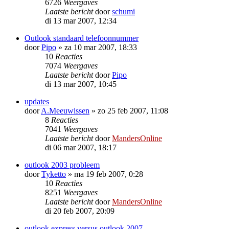
6726
Weergaves
Laatste bericht
door
schumi
di 13 mar 2007, 12:34
Outlook standaard telefoonnummer
door
Pipo
»
za 10 mar 2007, 18:33
10
Reacties
7074
Weergaves
Laatste bericht
door
Pipo
di 13 mar 2007, 10:45
updates
door
A.Meeuwissen
»
zo 25 feb 2007, 11:08
8
Reacties
7041
Weergaves
Laatste bericht
door
MandersOnline
di 06 mar 2007, 18:17
outlook 2003 probleem
door
Tyketto
»
ma 19 feb 2007, 0:28
10
Reacties
8251
Weergaves
Laatste bericht
door
MandersOnline
di 20 feb 2007, 20:09
outlook express versus outlook 2007