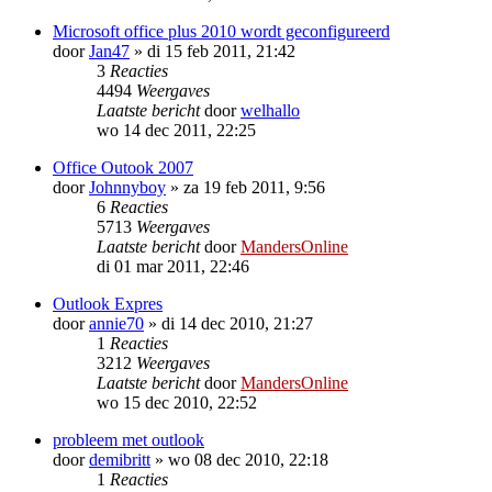
Microsoft office plus 2010 wordt geconfigureerd
door
Jan47
»
di 15 feb 2011, 21:42
3
Reacties
4494
Weergaves
Laatste bericht
door
welhallo
wo 14 dec 2011, 22:25
Office Outook 2007
door
Johnnyboy
»
za 19 feb 2011, 9:56
6
Reacties
5713
Weergaves
Laatste bericht
door
MandersOnline
di 01 mar 2011, 22:46
Outlook Expres
door
annie70
»
di 14 dec 2010, 21:27
1
Reacties
3212
Weergaves
Laatste bericht
door
MandersOnline
wo 15 dec 2010, 22:52
probleem met outlook
door
demibritt
»
wo 08 dec 2010, 22:18
1
Reacties