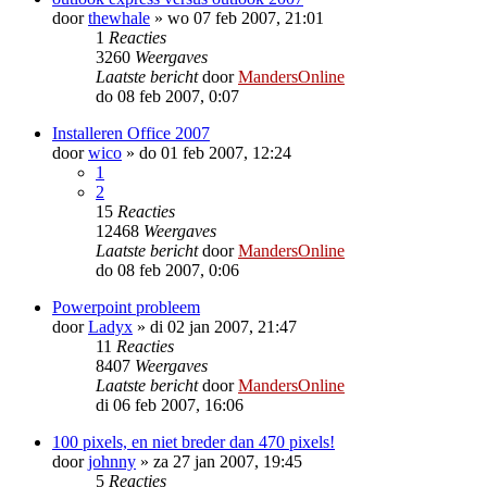
door
thewhale
»
wo 07 feb 2007, 21:01
1
Reacties
3260
Weergaves
Laatste bericht
door
MandersOnline
do 08 feb 2007, 0:07
Installeren Office 2007
door
wico
»
do 01 feb 2007, 12:24
1
2
15
Reacties
12468
Weergaves
Laatste bericht
door
MandersOnline
do 08 feb 2007, 0:06
Powerpoint probleem
door
Ladyx
»
di 02 jan 2007, 21:47
11
Reacties
8407
Weergaves
Laatste bericht
door
MandersOnline
di 06 feb 2007, 16:06
100 pixels, en niet breder dan 470 pixels!
door
johnny
»
za 27 jan 2007, 19:45
5
Reacties