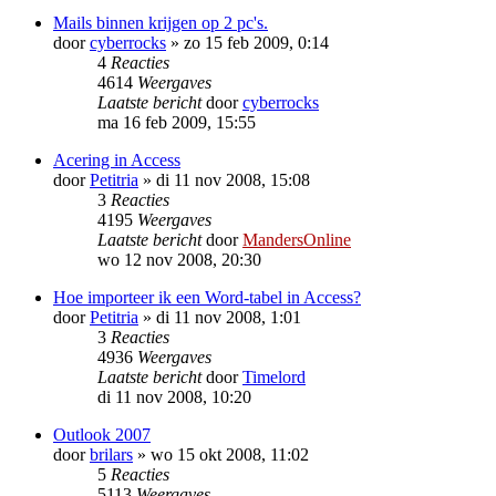
Mails binnen krijgen op 2 pc's.
door
cyberrocks
»
zo 15 feb 2009, 0:14
4
Reacties
4614
Weergaves
Laatste bericht
door
cyberrocks
ma 16 feb 2009, 15:55
Acering in Access
door
Petitria
»
di 11 nov 2008, 15:08
3
Reacties
4195
Weergaves
Laatste bericht
door
MandersOnline
wo 12 nov 2008, 20:30
Hoe importeer ik een Word-tabel in Access?
door
Petitria
»
di 11 nov 2008, 1:01
3
Reacties
4936
Weergaves
Laatste bericht
door
Timelord
di 11 nov 2008, 10:20
Outlook 2007
door
brilars
»
wo 15 okt 2008, 11:02
5
Reacties
5113
Weergaves