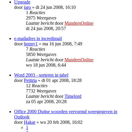
Upgrade
door
jaro
»
di 24 jun 2008, 16:10
1
Reacties
2975
Weergaves
Laatste bericht
door
MandersOnline
di 24 jun 2008, 20:57
e-mailadres in incredimail
door
henny1
»
ma 16 jun 2008, 7:49
7
Reacties
5850
Weergaves
Laatste bericht
door
MandersOnline
wo 18 jun 2008, 6:44
Word 2003 - sorteren in tabel
door
Petitria
»
di 01 apr 2008, 18:28
12
Reacties
7732
Weergaves
Laatste bericht
door
Timelord
za 05 apr 2008, 20:28
Office 2000 Duitse woorden vervormd weergegeven in
Outlook
door
Hakar
»
wo 20 feb 2008, 16:02
1