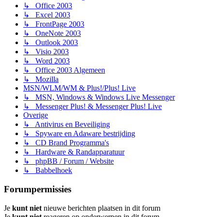
↳ Office 2003
↳ Excel 2003
↳ FrontPage 2003
↳ OneNote 2003
↳ Outlook 2003
↳ Visio 2003
↳ Word 2003
↳ Office 2003 Algemeen
↳ Mozilla
MSN/WLM/WM & Plus!/Plus! Live
↳ MSN, Windows & Windows Live Messenger
↳ Messenger Plus! & Messenger Plus! Live
Overige
↳ Antivirus en Beveiliging
↳ Spyware en Adaware bestrijding
↳ CD Brand Programma's
↳ Hardware & Randapparatuur
↳ phpBB / Forum / Website
↳ Babbelhoek
Forumpermissies
Je
kunt niet
nieuwe berichten plaatsen in dit forum
Je
kunt niet
reageren op onderwerpen in dit forum