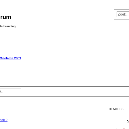
orum
 de branding
OneNote 2003
REACTIES
ack 2
0