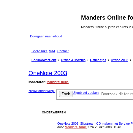
Manders Online f
Manders Online al jaren een rots in
Doorgaan naar inhoud
Snelle links
V&A
Contact
Forumoverzicht
Office & Mozilla
Office tips
Office 2003
OneNote 2003
Moderator:
MandersOnline
Nieuw onderwerp
Uitgebreid zoeken
Zoek
ONDERWERPEN
OneNote 2003: Slipstream CD maken met Service P
door
MandersOnline
»
za 25 okt 2008, 11:48