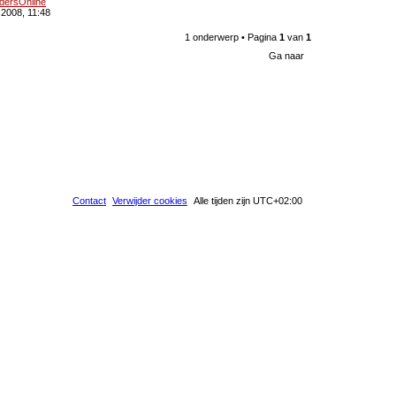
dersOnline
 2008, 11:48
a
e
1 onderwerp • Pagina
1
van
1
c
r
Ga naar
t
g
i
a
e
v
s
e
s
Contact
Verwijder cookies
Alle tijden zijn
UTC+02:00