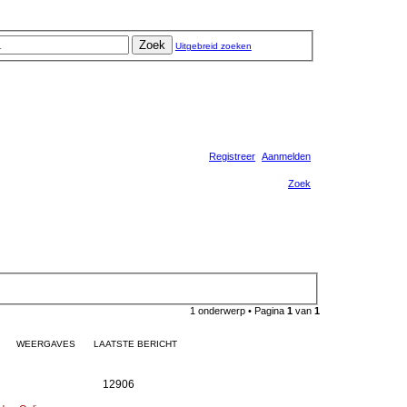
Zoek
Uitgebreid zoeken
Registreer
Aanmelden
Zoek
1 onderwerp • Pagina
1
van
1
WEERGAVES
LAATSTE BERICHT
R
W
12906
e
e