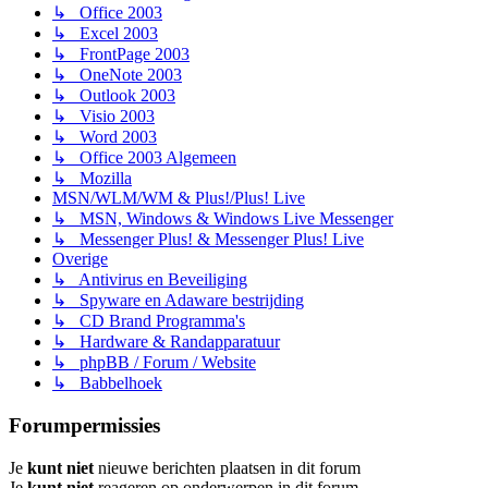
↳ Office 2003
↳ Excel 2003
↳ FrontPage 2003
↳ OneNote 2003
↳ Outlook 2003
↳ Visio 2003
↳ Word 2003
↳ Office 2003 Algemeen
↳ Mozilla
MSN/WLM/WM & Plus!/Plus! Live
↳ MSN, Windows & Windows Live Messenger
↳ Messenger Plus! & Messenger Plus! Live
Overige
↳ Antivirus en Beveiliging
↳ Spyware en Adaware bestrijding
↳ CD Brand Programma's
↳ Hardware & Randapparatuur
↳ phpBB / Forum / Website
↳ Babbelhoek
Forumpermissies
Je
kunt niet
nieuwe berichten plaatsen in dit forum
Je
kunt niet
reageren op onderwerpen in dit forum