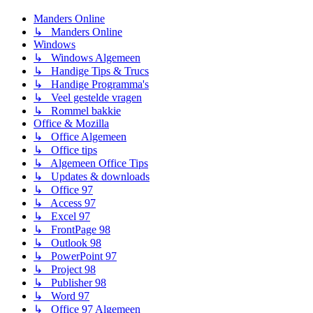
Manders Online
↳ Manders Online
Windows
↳ Windows Algemeen
↳ Handige Tips & Trucs
↳ Handige Programma's
↳ Veel gestelde vragen
↳ Rommel bakkie
Office & Mozilla
↳ Office Algemeen
↳ Office tips
↳ Algemeen Office Tips
↳ Updates & downloads
↳ Office 97
↳ Access 97
↳ Excel 97
↳ FrontPage 98
↳ Outlook 98
↳ PowerPoint 97
↳ Project 98
↳ Publisher 98
↳ Word 97
↳ Office 97 Algemeen