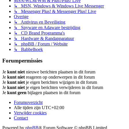
MSN/WLM/WM & Plus!/Plus! Live
↳ MSN, Windows & Windows Live Messenger
↳ Messenger Plus! & Messenger Plus! Live
Overige
↳ Antivirus en Beveiliging
↳ Spyware en Adaware bestrijding
↳ CD Brand Programma's
↳ Hardware & Randapparatuur
↳ phpBB / Forum / Website
↳ Babbelhoek
Forumpermissies
Je
kunt niet
nieuwe berichten plaatsen in dit forum
Je
kunt niet
reageren op onderwerpen in dit forum
Je
kunt niet
je eigen berichten wijzigen in dit forum
Je
kunt niet
je eigen berichten verwijderen in dit forum
Je
kunt geen
bijlagen plaatsen in dit forum
Forumoverzicht
Alle tijden zijn
UTC+02:00
Verwijder cookies
Contact
Powered by
phpBB
® Forum Software © phpBB Limited