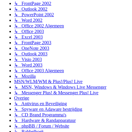
↳ FrontPage 2002
↳ Outlook 2002
↳ PowerPoint 2002
↳ Word 2002
↳ Office 2002 Algemeen
↳ Office 2003
↳ Excel 2003
↳ FrontPage 2003
↳ OneNote 2003
↳ Outlook 2003
↳ Visio 2003
↳ Word 2003
↳ Office 2003 Algemeen
↳ Mozilla
MSN/WLM/WM & Plus!/Plus! Live
↳ MSN, Windows & Windows Live Messenger
↳ Messenger Plus! & Messenger Plus! Live
Overige
↳ Antivirus en Beveiliging
↳ Spyware en Adaware bestrijding
↳ CD Brand Programma's
↳ Hardware & Randapparatuur
↳ phpBB / Forum / Website
↳ Babbelhoek