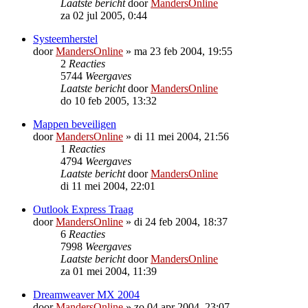
Laatste bericht
door
MandersOnline
za 02 jul 2005, 0:44
Systeemherstel
door
MandersOnline
»
ma 23 feb 2004, 19:55
2
Reacties
5744
Weergaves
Laatste bericht
door
MandersOnline
do 10 feb 2005, 13:32
Mappen beveiligen
door
MandersOnline
»
di 11 mei 2004, 21:56
1
Reacties
4794
Weergaves
Laatste bericht
door
MandersOnline
di 11 mei 2004, 22:01
Outlook Express Traag
door
MandersOnline
»
di 24 feb 2004, 18:37
6
Reacties
7998
Weergaves
Laatste bericht
door
MandersOnline
za 01 mei 2004, 11:39
Dreamweaver MX 2004
door
MandersOnline
»
zo 04 apr 2004, 23:07