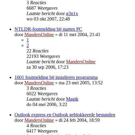
3
Reacties
6687
Weergaves
Laatste bericht
door
g3n1x
wo 03 okt 2007, 22:48
NTLDR-foutmelding bij starten PC
door
MandersOnline
»
di 11 mei 2004, 21:41
1
2
22
Reacties
22193
Weergaves
Laatste bericht
door
MandersOnline
za 30 sep 2006, 17:23
1601 foutmelding bij installeren programma
door
MandersOnline
»
ma 23 mei 2005, 13:52
3
Reacties
6022
Weergaves
Laatste bericht
door
Magik
do 04 mei 2006, 3:22
Outlook express en Outlook geblokkeerde bestanden
door
MandersOnline
»
di 24 feb 2004, 18:59
4
Reacties
6417
Weergaves