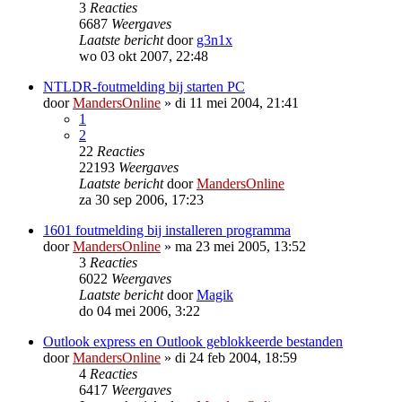
3
Reacties
6687
Weergaves
Laatste bericht
door
g3n1x
wo 03 okt 2007, 22:48
NTLDR-foutmelding bij starten PC
door
MandersOnline
»
di 11 mei 2004, 21:41
1
2
22
Reacties
22193
Weergaves
Laatste bericht
door
MandersOnline
za 30 sep 2006, 17:23
1601 foutmelding bij installeren programma
door
MandersOnline
»
ma 23 mei 2005, 13:52
3
Reacties
6022
Weergaves
Laatste bericht
door
Magik
do 04 mei 2006, 3:22
Outlook express en Outlook geblokkeerde bestanden
door
MandersOnline
»
di 24 feb 2004, 18:59
4
Reacties
6417
Weergaves