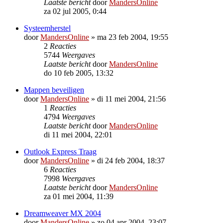
Laatste bericht
door
MandersOnline
za 02 jul 2005, 0:44
Systeemherstel
door
MandersOnline
»
ma 23 feb 2004, 19:55
2
Reacties
5744
Weergaves
Laatste bericht
door
MandersOnline
do 10 feb 2005, 13:32
Mappen beveiligen
door
MandersOnline
»
di 11 mei 2004, 21:56
1
Reacties
4794
Weergaves
Laatste bericht
door
MandersOnline
di 11 mei 2004, 22:01
Outlook Express Traag
door
MandersOnline
»
di 24 feb 2004, 18:37
6
Reacties
7998
Weergaves
Laatste bericht
door
MandersOnline
za 01 mei 2004, 11:39
Dreamweaver MX 2004
door
MandersOnline
»
zo 04 apr 2004, 23:07