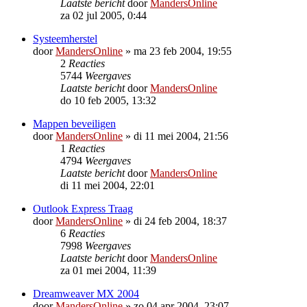
Laatste bericht
door
MandersOnline
za 02 jul 2005, 0:44
Systeemherstel
door
MandersOnline
»
ma 23 feb 2004, 19:55
2
Reacties
5744
Weergaves
Laatste bericht
door
MandersOnline
do 10 feb 2005, 13:32
Mappen beveiligen
door
MandersOnline
»
di 11 mei 2004, 21:56
1
Reacties
4794
Weergaves
Laatste bericht
door
MandersOnline
di 11 mei 2004, 22:01
Outlook Express Traag
door
MandersOnline
»
di 24 feb 2004, 18:37
6
Reacties
7998
Weergaves
Laatste bericht
door
MandersOnline
za 01 mei 2004, 11:39
Dreamweaver MX 2004
door
MandersOnline
»
zo 04 apr 2004, 23:07