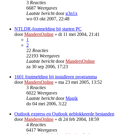
3
Reacties
6687
Weergaves
Laatste bericht
door
g3n1x
wo 03 okt 2007, 22:48
NTLDR-foutmelding bij starten PC
door
MandersOnline
»
di 11 mei 2004, 21:41
1
2
22
Reacties
22193
Weergaves
Laatste bericht
door
MandersOnline
za 30 sep 2006, 17:23
1601 foutmelding bij installeren programma
door
MandersOnline
»
ma 23 mei 2005, 13:52
3
Reacties
6022
Weergaves
Laatste bericht
door
Magik
do 04 mei 2006, 3:22
Outlook express en Outlook geblokkeerde bestanden
door
MandersOnline
»
di 24 feb 2004, 18:59
4
Reacties
6417
Weergaves