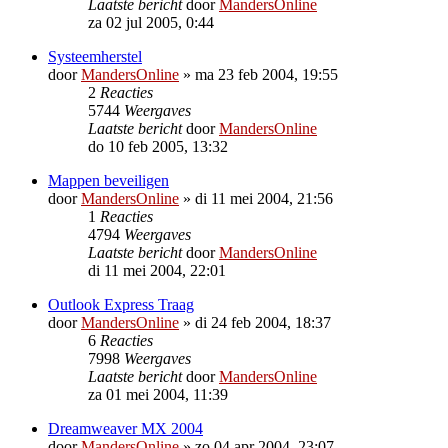
Laatste bericht
door
MandersOnline
za 02 jul 2005, 0:44
Systeemherstel
door
MandersOnline
»
ma 23 feb 2004, 19:55
2
Reacties
5744
Weergaves
Laatste bericht
door
MandersOnline
do 10 feb 2005, 13:32
Mappen beveiligen
door
MandersOnline
»
di 11 mei 2004, 21:56
1
Reacties
4794
Weergaves
Laatste bericht
door
MandersOnline
di 11 mei 2004, 22:01
Outlook Express Traag
door
MandersOnline
»
di 24 feb 2004, 18:37
6
Reacties
7998
Weergaves
Laatste bericht
door
MandersOnline
za 01 mei 2004, 11:39
Dreamweaver MX 2004
door
MandersOnline
»
zo 04 apr 2004, 23:07