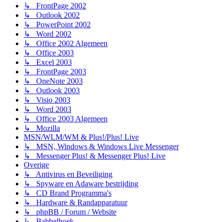
↳ FrontPage 2002
↳ Outlook 2002
↳ PowerPoint 2002
↳ Word 2002
↳ Office 2002 Algemeen
↳ Office 2003
↳ Excel 2003
↳ FrontPage 2003
↳ OneNote 2003
↳ Outlook 2003
↳ Visio 2003
↳ Word 2003
↳ Office 2003 Algemeen
↳ Mozilla
MSN/WLM/WM & Plus!/Plus! Live
↳ MSN, Windows & Windows Live Messenger
↳ Messenger Plus! & Messenger Plus! Live
Overige
↳ Antivirus en Beveiliging
↳ Spyware en Adaware bestrijding
↳ CD Brand Programma's
↳ Hardware & Randapparatuur
↳ phpBB / Forum / Website
↳ Babbelhoek