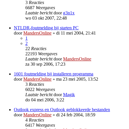
3
Reacties
6687
Weergaves
Laatste bericht
door
g3n1x
wo 03 okt 2007, 22:48
NTLDR-foutmelding bij starten PC
door
MandersOnline
»
di 11 mei 2004, 21:41
1
2
22
Reacties
22193
Weergaves
Laatste bericht
door
MandersOnline
za 30 sep 2006, 17:23
1601 foutmelding bij installeren programma
door
MandersOnline
»
ma 23 mei 2005, 13:52
3
Reacties
6022
Weergaves
Laatste bericht
door
Magik
do 04 mei 2006, 3:22
Outlook express en Outlook geblokkeerde bestanden
door
MandersOnline
»
di 24 feb 2004, 18:59
4
Reacties
6417
Weergaves