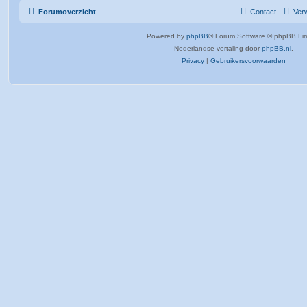
e
t
e
Forumoverzicht
Contact
Verw
r
e
n
Powered by
phpBB
® Forum Software © phpBB Lim
p
n
Nederlandse vertaling door
phpBB.nl
.
e
Privacy
|
Gebruikersvoorwaarden
n