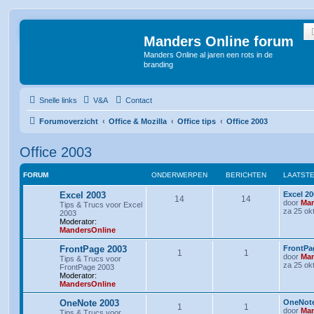
Manders Online forum
Manders Online al jaren een rots in de
branding
Snelle links
V&A
Contact
Forumoverzicht
Office & Mozilla
Office tips
Office 2003
Office 2003
FORUM
ONDERWERPEN
BERICHTEN
LAATSTE
L
Excel 2003
Excel 2
O
B
14
14
a
door
Man
Tips & Trucs voor Excel
a
za 25 ok
2003
n
e
t
Moderator:
s
MandersOnline
d
r
t
e
L
FrontPage 2003
FrontPa
O
B
1
e
1
i
b
a
door
Man
Tips & Trucs voor
e
a
za 25 ok
FrontPage 2003
r
n
e
r
c
t
Moderator:
i
s
MandersOnline
c
d
r
w
h
t
h
e
L
OneNote 2003
OneNote
t
O
B
1
e
1
i
b
e
t
a
door
Man
Tips & Trucs voor