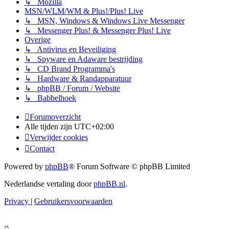
↳ Mozilla
MSN/WLM/WM & Plus!/Plus! Live
↳ MSN, Windows & Windows Live Messenger
↳ Messenger Plus! & Messenger Plus! Live
Overige
↳ Antivirus en Beveiliging
↳ Spyware en Adaware bestrijding
↳ CD Brand Programma's
↳ Hardware & Randapparatuur
↳ phpBB / Forum / Website
↳ Babbelhoek
Forumoverzicht
Alle tijden zijn
UTC+02:00
Verwijder cookies
Contact
Powered by
phpBB
® Forum Software © phpBB Limited
Nederlandse vertaling door
phpBB.nl
.
Privacy
|
Gebruikersvoorwaarden