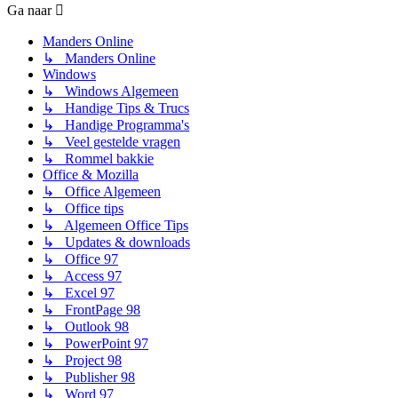
Ga naar
Manders Online
↳ Manders Online
Windows
↳ Windows Algemeen
↳ Handige Tips & Trucs
↳ Handige Programma's
↳ Veel gestelde vragen
↳ Rommel bakkie
Office & Mozilla
↳ Office Algemeen
↳ Office tips
↳ Algemeen Office Tips
↳ Updates & downloads
↳ Office 97
↳ Access 97
↳ Excel 97
↳ FrontPage 98
↳ Outlook 98
↳ PowerPoint 97
↳ Project 98
↳ Publisher 98
↳ Word 97