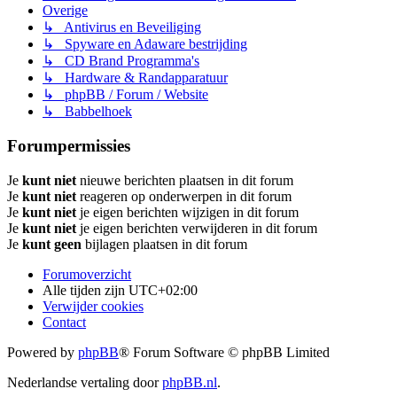
Overige
↳ Antivirus en Beveiliging
↳ Spyware en Adaware bestrijding
↳ CD Brand Programma's
↳ Hardware & Randapparatuur
↳ phpBB / Forum / Website
↳ Babbelhoek
Forumpermissies
Je
kunt niet
nieuwe berichten plaatsen in dit forum
Je
kunt niet
reageren op onderwerpen in dit forum
Je
kunt niet
je eigen berichten wijzigen in dit forum
Je
kunt niet
je eigen berichten verwijderen in dit forum
Je
kunt geen
bijlagen plaatsen in dit forum
Forumoverzicht
Alle tijden zijn
UTC+02:00
Verwijder cookies
Contact
Powered by
phpBB
® Forum Software © phpBB Limited
Nederlandse vertaling door
phpBB.nl
.