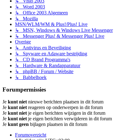
↳ Visio 2003
↳ Word 2003
↳ Office 2003 Algemeen
↳ Mozilla
MSN/WLM/WM & Plus!/Plus! Live
↳ MSN, Windows & Windows Live Messenger
↳ Messenger Plus! & Messenger Plus! Live
Overige
↳ Antivirus en Beveiliging
↳ Spyware en Adaware bestrijding
↳ CD Brand Programma's
↳ Hardware & Randapparatuur
↳ phpBB / Forum / Website
↳ Babbelhoek
Forumpermissies
Je
kunt niet
nieuwe berichten plaatsen in dit forum
Je
kunt niet
reageren op onderwerpen in dit forum
Je
kunt niet
je eigen berichten wijzigen in dit forum
Je
kunt niet
je eigen berichten verwijderen in dit forum
Je
kunt geen
bijlagen plaatsen in dit forum
Forumoverzicht