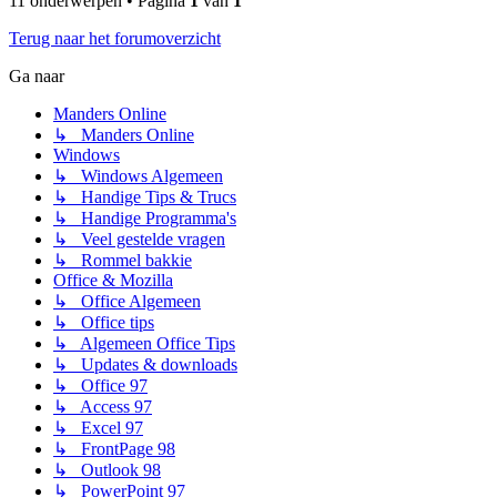
11 onderwerpen • Pagina
1
van
1
Terug naar het forumoverzicht
Ga naar
Manders Online
↳ Manders Online
Windows
↳ Windows Algemeen
↳ Handige Tips & Trucs
↳ Handige Programma's
↳ Veel gestelde vragen
↳ Rommel bakkie
Office & Mozilla
↳ Office Algemeen
↳ Office tips
↳ Algemeen Office Tips
↳ Updates & downloads
↳ Office 97
↳ Access 97
↳ Excel 97
↳ FrontPage 98
↳ Outlook 98
↳ PowerPoint 97