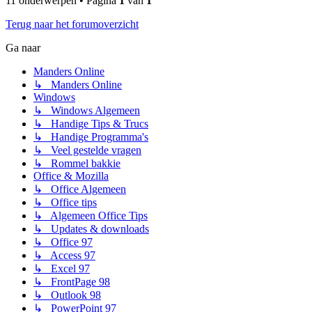
11 onderwerpen • Pagina
1
van
1
Terug naar het forumoverzicht
Ga naar
Manders Online
↳ Manders Online
Windows
↳ Windows Algemeen
↳ Handige Tips & Trucs
↳ Handige Programma's
↳ Veel gestelde vragen
↳ Rommel bakkie
Office & Mozilla
↳ Office Algemeen
↳ Office tips
↳ Algemeen Office Tips
↳ Updates & downloads
↳ Office 97
↳ Access 97
↳ Excel 97
↳ FrontPage 98
↳ Outlook 98
↳ PowerPoint 97