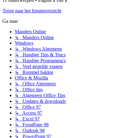
11 onderwerpen • Pagina
1
van
1
Terug naar het forumoverzicht
Ga naar
Manders Online
↳ Manders Online
Windows
↳ Windows Algemeen
↳ Handige Tips & Trucs
↳ Handige Programma's
↳ Veel gestelde vragen
↳ Rommel bakkie
Office & Mozilla
↳ Office Algemeen
↳ Office tips
↳ Algemeen Office Tips
↳ Updates & downloads
↳ Office 97
↳ Access 97
↳ Excel 97
↳ FrontPage 98
↳ Outlook 98
↳ PowerPoint 97