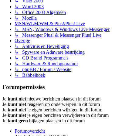
↳ Visio 2003
↳ Word 2003
↳ Office 2003 Algemeen
↳ Mozilla
MSN/WLM/WM & Plus!/Plus! Live
↳ MSN, Windows & Windows Live Messenger
↳ Messenger Plus! & Messenger Plus! Live
Overige
↳ Antivirus en Beveiliging
↳ Spyware en Adaware bestrijding
↳ CD Brand Programma's
↳ Hardware & Randapparatuur
↳ phpBB / Forum / Website
↳ Babbelhoek
Forumpermissies
Je
kunt niet
nieuwe berichten plaatsen in dit forum
Je
kunt niet
reageren op onderwerpen in dit forum
Je
kunt niet
je eigen berichten wijzigen in dit forum
Je
kunt niet
je eigen berichten verwijderen in dit forum
Je
kunt geen
bijlagen plaatsen in dit forum
Forumoverzicht