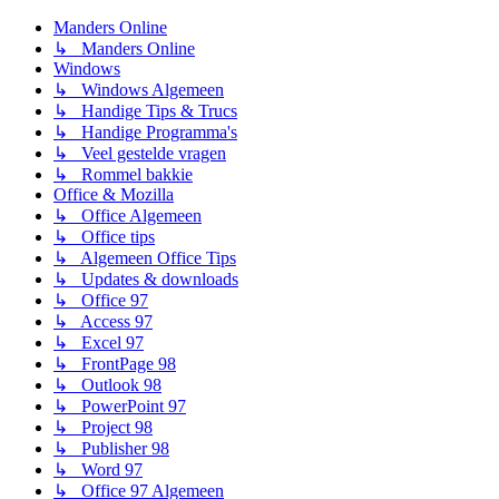
Manders Online
↳ Manders Online
Windows
↳ Windows Algemeen
↳ Handige Tips & Trucs
↳ Handige Programma's
↳ Veel gestelde vragen
↳ Rommel bakkie
Office & Mozilla
↳ Office Algemeen
↳ Office tips
↳ Algemeen Office Tips
↳ Updates & downloads
↳ Office 97
↳ Access 97
↳ Excel 97
↳ FrontPage 98
↳ Outlook 98
↳ PowerPoint 97
↳ Project 98
↳ Publisher 98
↳ Word 97
↳ Office 97 Algemeen