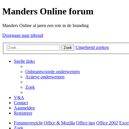
Manders Online forum
Manders Online al jaren een rots in de branding
Doorgaan naar inhoud
Uitgebreid zoeken
Zoek
Snelle links
Onbeantwoorde onderwerpen
Actieve onderwerpen
Zoek
V&A
Contact
Aanmelden
Registreer
Forumoverzicht
Office & Mozilla
Office tips
Office 2002
Exce
Zoek