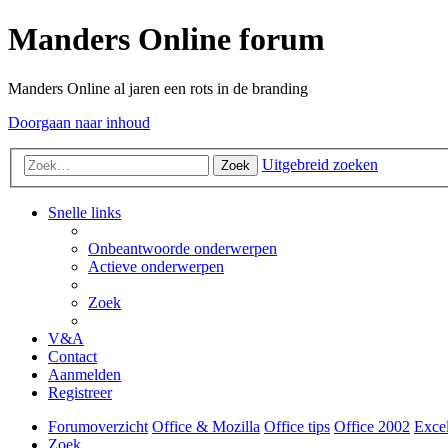
Manders Online forum
Manders Online al jaren een rots in de branding
Doorgaan naar inhoud
Uitgebreid zoeken
Zoek
Snelle links
Onbeantwoorde onderwerpen
Actieve onderwerpen
Zoek
V&A
Contact
Aanmelden
Registreer
Forumoverzicht
Office & Mozilla
Office tips
Office 2002
Exce
Zoek