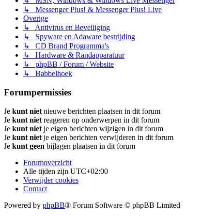
↳ MSN, Windows & Windows Live Messenger
↳ Messenger Plus! & Messenger Plus! Live
Overige
↳ Antivirus en Beveiliging
↳ Spyware en Adaware bestrijding
↳ CD Brand Programma's
↳ Hardware & Randapparatuur
↳ phpBB / Forum / Website
↳ Babbelhoek
Forumpermissies
Je
kunt niet
nieuwe berichten plaatsen in dit forum
Je
kunt niet
reageren op onderwerpen in dit forum
Je
kunt niet
je eigen berichten wijzigen in dit forum
Je
kunt niet
je eigen berichten verwijderen in dit forum
Je
kunt geen
bijlagen plaatsen in dit forum
Forumoverzicht
Alle tijden zijn
UTC+02:00
Verwijder cookies
Contact
Powered by
phpBB
® Forum Software © phpBB Limited