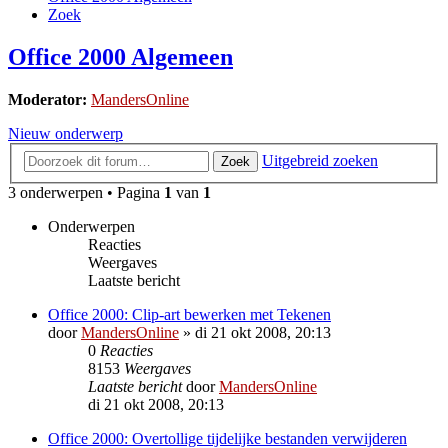
Zoek
Office 2000 Algemeen
Moderator:
MandersOnline
Nieuw onderwerp
Uitgebreid zoeken
Zoek
3 onderwerpen • Pagina
1
van
1
Onderwerpen
Reacties
Weergaves
Laatste bericht
Office 2000: Clip-art bewerken met Tekenen
door
MandersOnline
»
di 21 okt 2008, 20:13
0
Reacties
8153
Weergaves
Laatste bericht
door
MandersOnline
di 21 okt 2008, 20:13
Office 2000: Overtollige tijdelijke bestanden verwijderen