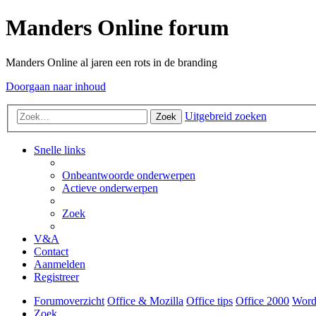
Manders Online forum
Manders Online al jaren een rots in de branding
Doorgaan naar inhoud
Uitgebreid zoeken
Zoek
Snelle links
Onbeantwoorde onderwerpen
Actieve onderwerpen
Zoek
V&A
Contact
Aanmelden
Registreer
Forumoverzicht
Office & Mozilla
Office tips
Office 2000
Word
Zoek