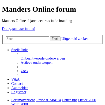
Manders Online forum
Manders Online al jaren een rots in de branding
Doorgaan naar inhoud
Uitgebreid zoeken
Zoek
Snelle links
Onbeantwoorde onderwerpen
Actieve onderwerpen
Zoek
V&A
Contact
Aanmelden
Registreer
Forumoverzicht
Office & Mozilla
Office tips
Office 2000
Word 2000