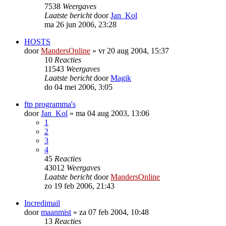
7538
Weergaves
Laatste bericht
door
Jan_Kol
ma 26 jun 2006, 23:28
HOSTS
door
MandersOnline
»
vr 20 aug 2004, 15:37
10
Reacties
11543
Weergaves
Laatste bericht
door
Magik
do 04 mei 2006, 3:05
ftp programma's
door
Jan_Kol
»
ma 04 aug 2003, 13:06
1
2
3
4
45
Reacties
43012
Weergaves
Laatste bericht
door
MandersOnline
zo 19 feb 2006, 21:43
Incredimail
door
maanmist
»
za 07 feb 2004, 10:48
13
Reacties