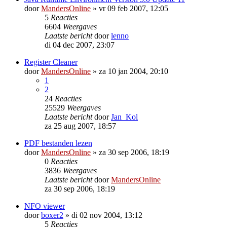
door
MandersOnline
»
vr 09 feb 2007, 12:05
5
Reacties
6604
Weergaves
Laatste bericht
door
lenno
di 04 dec 2007, 23:07
Register Cleaner
door
MandersOnline
»
za 10 jan 2004, 20:10
1
2
24
Reacties
25529
Weergaves
Laatste bericht
door
Jan_Kol
za 25 aug 2007, 18:57
PDF bestanden lezen
door
MandersOnline
»
za 30 sep 2006, 18:19
0
Reacties
3836
Weergaves
Laatste bericht
door
MandersOnline
za 30 sep 2006, 18:19
NFO viewer
door
boxer2
»
di 02 nov 2004, 13:12
5
Reacties