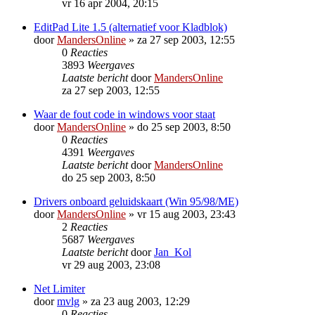
vr 16 apr 2004, 20:15
EditPad Lite 1.5 (alternatief voor Kladblok)
door
MandersOnline
»
za 27 sep 2003, 12:55
0
Reacties
3893
Weergaves
Laatste bericht
door
MandersOnline
za 27 sep 2003, 12:55
Waar de fout code in windows voor staat
door
MandersOnline
»
do 25 sep 2003, 8:50
0
Reacties
4391
Weergaves
Laatste bericht
door
MandersOnline
do 25 sep 2003, 8:50
Drivers onboard geluidskaart (Win 95/98/ME)
door
MandersOnline
»
vr 15 aug 2003, 23:43
2
Reacties
5687
Weergaves
Laatste bericht
door
Jan_Kol
vr 29 aug 2003, 23:08
Net Limiter
door
mvlg
»
za 23 aug 2003, 12:29
0
Reacties