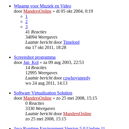
Winamp voor Muziek en Video
door
MandersOnline
»
di 05 okt 2004, 0:19
1
2
3
41
Reacties
34094
Weergaves
Laatste bericht
door
Timelord
ma 17 okt 2011, 18:28
Screenshot programma
door
Jan_Kol
»
za 09 aug 2003, 22:53
14
Reacties
12995
Weergaves
Laatste bericht
door
cowboyspeedy
wo 24 aug 2011, 14:13
Software Virtualization Solution
door
MandersOnline
»
zo 25 mei 2008, 15:15
0
Reacties
3330
Weergaves
Laatste bericht
door
MandersOnline
zo 25 mei 2008, 15:15
Java Runtime Environment Version 5.0 Update 11