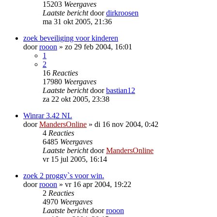
15203
Weergaves
Laatste bericht
door
dirkroosen
ma 31 okt 2005, 21:36
zoek beveiliging voor kinderen
door
rooon
»
zo 29 feb 2004, 16:01
1
2
16
Reacties
17980
Weergaves
Laatste bericht
door
bastian12
za 22 okt 2005, 23:38
Winrar 3.42 NL
door
MandersOnline
»
di 16 nov 2004, 0:42
4
Reacties
6485
Weergaves
Laatste bericht
door
MandersOnline
vr 15 jul 2005, 16:14
zoek 2 proggy`s voor win.
door
rooon
»
vr 16 apr 2004, 19:22
2
Reacties
4970
Weergaves
Laatste bericht
door
rooon