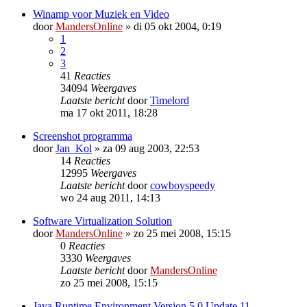
Winamp voor Muziek en Video
door
MandersOnline
»
di 05 okt 2004, 0:19
1
2
3
41
Reacties
34094
Weergaves
Laatste bericht
door
Timelord
ma 17 okt 2011, 18:28
Screenshot programma
door
Jan_Kol
»
za 09 aug 2003, 22:53
14
Reacties
12995
Weergaves
Laatste bericht
door
cowboyspeedy
wo 24 aug 2011, 14:13
Software Virtualization Solution
door
MandersOnline
»
zo 25 mei 2008, 15:15
0
Reacties
3330
Weergaves
Laatste bericht
door
MandersOnline
zo 25 mei 2008, 15:15
Java Runtime Environment Version 5.0 Update 11