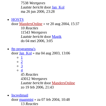
7538
Weergaves
Laatste bericht
door
Jan_Kol
ma 26 jun 2006, 23:28
HOSTS
door
MandersOnline
»
vr 20 aug 2004, 15:37
10
Reacties
11543
Weergaves
Laatste bericht
door
Magik
do 04 mei 2006, 3:05
ftp programma's
door
Jan_Kol
»
ma 04 aug 2003, 13:06
1
2
3
4
45
Reacties
43012
Weergaves
Laatste bericht
door
MandersOnline
zo 19 feb 2006, 21:43
Incredimail
door
maanmist
»
za 07 feb 2004, 10:48
13
Reacties