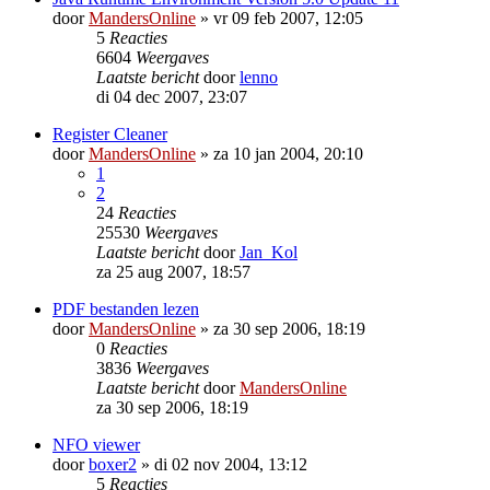
door
MandersOnline
»
vr 09 feb 2007, 12:05
5
Reacties
6604
Weergaves
Laatste bericht
door
lenno
di 04 dec 2007, 23:07
Register Cleaner
door
MandersOnline
»
za 10 jan 2004, 20:10
1
2
24
Reacties
25530
Weergaves
Laatste bericht
door
Jan_Kol
za 25 aug 2007, 18:57
PDF bestanden lezen
door
MandersOnline
»
za 30 sep 2006, 18:19
0
Reacties
3836
Weergaves
Laatste bericht
door
MandersOnline
za 30 sep 2006, 18:19
NFO viewer
door
boxer2
»
di 02 nov 2004, 13:12
5
Reacties