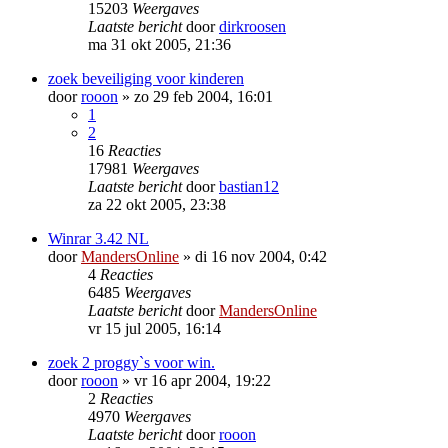
15203
Weergaves
Laatste bericht
door
dirkroosen
ma 31 okt 2005, 21:36
zoek beveiliging voor kinderen
door
rooon
»
zo 29 feb 2004, 16:01
1
2
16
Reacties
17981
Weergaves
Laatste bericht
door
bastian12
za 22 okt 2005, 23:38
Winrar 3.42 NL
door
MandersOnline
»
di 16 nov 2004, 0:42
4
Reacties
6485
Weergaves
Laatste bericht
door
MandersOnline
vr 15 jul 2005, 16:14
zoek 2 proggy`s voor win.
door
rooon
»
vr 16 apr 2004, 19:22
2
Reacties
4970
Weergaves
Laatste bericht
door
rooon