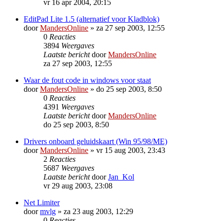
vr 16 apr 2004, 20:15
EditPad Lite 1.5 (alternatief voor Kladblok)
door
MandersOnline
»
za 27 sep 2003, 12:55
0
Reacties
3894
Weergaves
Laatste bericht
door
MandersOnline
za 27 sep 2003, 12:55
Waar de fout code in windows voor staat
door
MandersOnline
»
do 25 sep 2003, 8:50
0
Reacties
4391
Weergaves
Laatste bericht
door
MandersOnline
do 25 sep 2003, 8:50
Drivers onboard geluidskaart (Win 95/98/ME)
door
MandersOnline
»
vr 15 aug 2003, 23:43
2
Reacties
5687
Weergaves
Laatste bericht
door
Jan_Kol
vr 29 aug 2003, 23:08
Net Limiter
door
mvlg
»
za 23 aug 2003, 12:29
0
Reacties