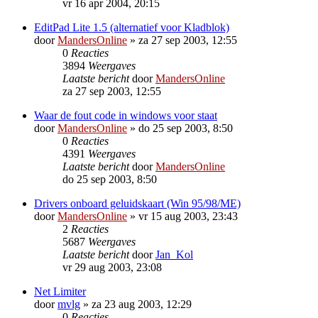
vr 16 apr 2004, 20:15
EditPad Lite 1.5 (alternatief voor Kladblok)
door
MandersOnline
»
za 27 sep 2003, 12:55
0
Reacties
3894
Weergaves
Laatste bericht
door
MandersOnline
za 27 sep 2003, 12:55
Waar de fout code in windows voor staat
door
MandersOnline
»
do 25 sep 2003, 8:50
0
Reacties
4391
Weergaves
Laatste bericht
door
MandersOnline
do 25 sep 2003, 8:50
Drivers onboard geluidskaart (Win 95/98/ME)
door
MandersOnline
»
vr 15 aug 2003, 23:43
2
Reacties
5687
Weergaves
Laatste bericht
door
Jan_Kol
vr 29 aug 2003, 23:08
Net Limiter
door
mvlg
»
za 23 aug 2003, 12:29
0
Reacties