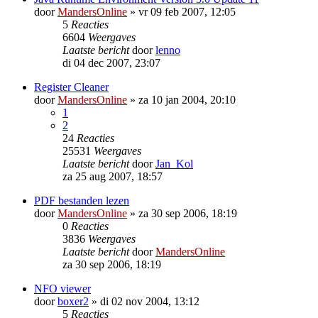
door
MandersOnline
»
vr 09 feb 2007, 12:05
5
Reacties
6604
Weergaves
Laatste bericht
door
lenno
di 04 dec 2007, 23:07
Register Cleaner
door
MandersOnline
»
za 10 jan 2004, 20:10
1
2
24
Reacties
25531
Weergaves
Laatste bericht
door
Jan_Kol
za 25 aug 2007, 18:57
PDF bestanden lezen
door
MandersOnline
»
za 30 sep 2006, 18:19
0
Reacties
3836
Weergaves
Laatste bericht
door
MandersOnline
za 30 sep 2006, 18:19
NFO viewer
door
boxer2
»
di 02 nov 2004, 13:12
5
Reacties