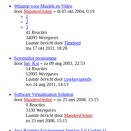
Winamp voor Muziek en Video
door
MandersOnline
»
di 05 okt 2004, 0:19
1
2
3
41
Reacties
34095
Weergaves
Laatste bericht
door
Timelord
ma 17 okt 2011, 18:28
Screenshot programma
door
Jan_Kol
»
za 09 aug 2003, 22:53
14
Reacties
12995
Weergaves
Laatste bericht
door
cowboyspeedy
wo 24 aug 2011, 14:13
Software Virtualization Solution
door
MandersOnline
»
zo 25 mei 2008, 15:15
0
Reacties
3330
Weergaves
Laatste bericht
door
MandersOnline
zo 25 mei 2008, 15:15
Java Runtime Environment Version 5.0 Update 11