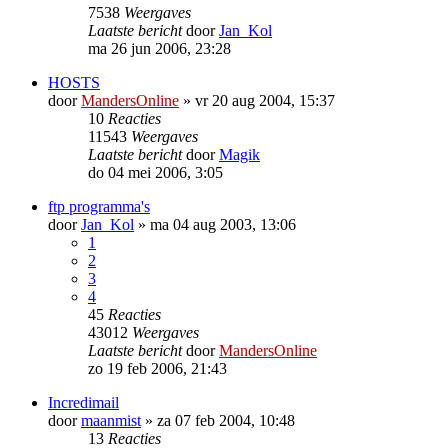
7538
Weergaves
Laatste bericht
door
Jan_Kol
ma 26 jun 2006, 23:28
HOSTS
door
MandersOnline
»
vr 20 aug 2004, 15:37
10
Reacties
11543
Weergaves
Laatste bericht
door
Magik
do 04 mei 2006, 3:05
ftp programma's
door
Jan_Kol
»
ma 04 aug 2003, 13:06
1
2
3
4
45
Reacties
43012
Weergaves
Laatste bericht
door
MandersOnline
zo 19 feb 2006, 21:43
Incredimail
door
maanmist
»
za 07 feb 2004, 10:48
13
Reacties