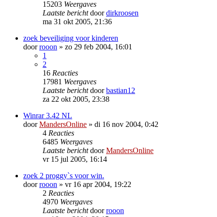
15203
Weergaves
Laatste bericht
door
dirkroosen
ma 31 okt 2005, 21:36
zoek beveiliging voor kinderen
door
rooon
»
zo 29 feb 2004, 16:01
1
2
16
Reacties
17981
Weergaves
Laatste bericht
door
bastian12
za 22 okt 2005, 23:38
Winrar 3.42 NL
door
MandersOnline
»
di 16 nov 2004, 0:42
4
Reacties
6485
Weergaves
Laatste bericht
door
MandersOnline
vr 15 jul 2005, 16:14
zoek 2 proggy`s voor win.
door
rooon
»
vr 16 apr 2004, 19:22
2
Reacties
4970
Weergaves
Laatste bericht
door
rooon