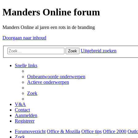
Manders Online forum
Manders Online al jaren een rots in de branding
Doorgaan naar inhoud
Uitgebreid zoeken
Zoek
Snelle links
Onbeantwoorde onderwerpen
Actieve onderwerpen
Zoek
V&A
Contact
Aanmelden
Registreer
Forumoverzicht
Office & Mozilla
Office tips
Office 2000
Outl
Zoek