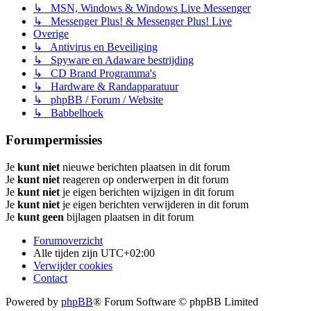
↳ MSN, Windows & Windows Live Messenger
↳ Messenger Plus! & Messenger Plus! Live
Overige
↳ Antivirus en Beveiliging
↳ Spyware en Adaware bestrijding
↳ CD Brand Programma's
↳ Hardware & Randapparatuur
↳ phpBB / Forum / Website
↳ Babbelhoek
Forumpermissies
Je
kunt niet
nieuwe berichten plaatsen in dit forum
Je
kunt niet
reageren op onderwerpen in dit forum
Je
kunt niet
je eigen berichten wijzigen in dit forum
Je
kunt niet
je eigen berichten verwijderen in dit forum
Je
kunt geen
bijlagen plaatsen in dit forum
Forumoverzicht
Alle tijden zijn
UTC+02:00
Verwijder cookies
Contact
Powered by
phpBB
® Forum Software © phpBB Limited