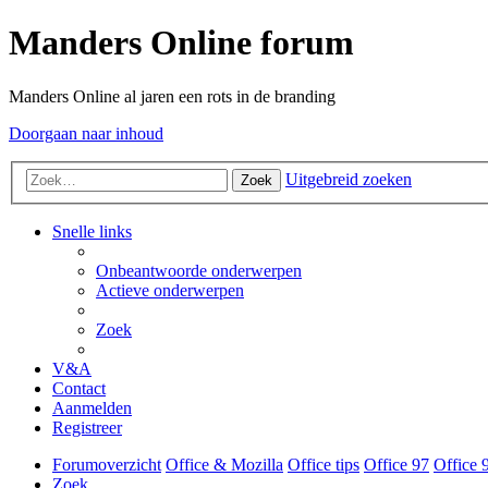
Manders Online forum
Manders Online al jaren een rots in de branding
Doorgaan naar inhoud
Uitgebreid zoeken
Zoek
Snelle links
Onbeantwoorde onderwerpen
Actieve onderwerpen
Zoek
V&A
Contact
Aanmelden
Registreer
Forumoverzicht
Office & Mozilla
Office tips
Office 97
Office 
Zoek